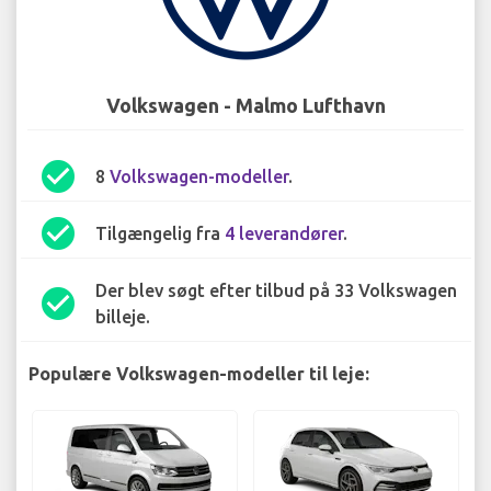
Volkswagen - Malmo Lufthavn
check_circle
8
Volkswagen-modeller
.
check_circle
Tilgængelig fra
4 leverandører
.
Der blev søgt efter tilbud på 33 Volkswagen
check_circle
billeje.
Populære Volkswagen-modeller til leje: