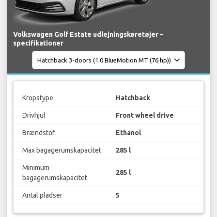
Volkswagen Golf Estate udlejningskøretøjer –
specifikationer
Kropstype
Hatchback
Drivhjul
Front wheel drive
Brændstof
Ethanol
Max bagagerumskapacitet
285 l
Minimum
285 l
bagagerumskapacitet
Antal pladser
5