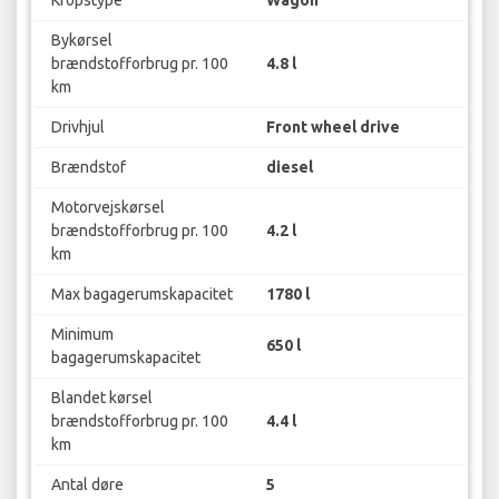
Bykørsel
brændstofforbrug pr. 100
4.8 l
km
Drivhjul
Front wheel drive
Brændstof
diesel
Motorvejskørsel
brændstofforbrug pr. 100
4.2 l
km
Max bagagerumskapacitet
1780 l
Minimum
650 l
bagagerumskapacitet
Blandet kørsel
brændstofforbrug pr. 100
4.4 l
km
Antal døre
5