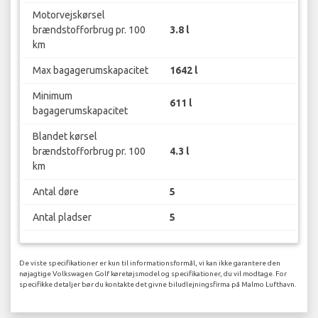
Motorvejskørsel
brændstofforbrug pr. 100
3.8 l
km
Max bagagerumskapacitet
1642 l
Minimum
611 l
bagagerumskapacitet
Blandet kørsel
brændstofforbrug pr. 100
4.3 l
km
Antal døre
5
Antal pladser
5
De viste specifikationer er kun til informationsformål, vi kan ikke garantere den
nøjagtige Volkswagen Golf køretøjsmodel og specifikationer, du vil modtage. For
specifikke detaljer bør du kontakte det givne biludlejningsfirma på Malmo Lufthavn.