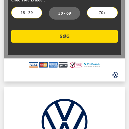
18 - 29
70+
30 - 69
SØG