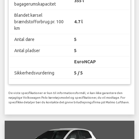
355 l
bagagerumskapacitet
Blandet kørsel
brændstofforbrug pr. 100
4.7 l
km
Antal døre
5
Antal pladser
5
EuroNCAP
Sikkerhedsvurdering
5 / 5
De viste specifikationer er kun til informationsformål, vi kan ikke garantere den
nøjagtige Volkswagen Polo køretøjsmodel og specifikationer, du vil modtage. For
specifikke detaljer bør du kontakte det givne biludlejningsfirma på Malmo Lufthavn.