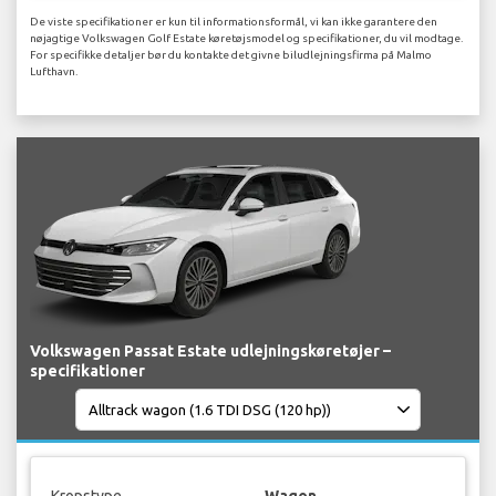
De viste specifikationer er kun til informationsformål, vi kan ikke garantere den
nøjagtige Volkswagen Golf Estate køretøjsmodel og specifikationer, du vil modtage.
For specifikke detaljer bør du kontakte det givne biludlejningsfirma på Malmo
Lufthavn.
Volkswagen Passat Estate udlejningskøretøjer –
specifikationer
Kropstype
Wagon