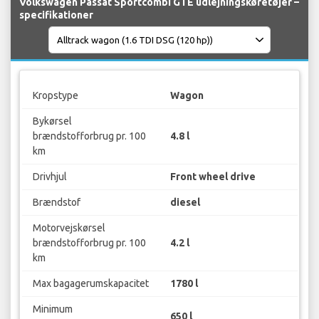
Volkswagen Passat Sportcombi GTE udlejningskøretøjer –
specifikationer
Kropstype
Wagon
Bykørsel
brændstofforbrug pr. 100
4.8 l
km
Drivhjul
Front wheel drive
Brændstof
diesel
Motorvejskørsel
brændstofforbrug pr. 100
4.2 l
km
Max bagagerumskapacitet
1780 l
Minimum
650 l