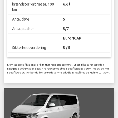
brændstofforbrug pr. 100
6.6 l
km
Antal døre
5
Antal pladser
5/7
EuroNCAP
Sikkerhedsvurdering
5 / 5
De viste specifikationer er kun til informationsformål, vi kan ikke garantere den
nøjagtige Volkswagen Sharan køretøjsmodel og specifikationer, du vil modtage. For
specifikke detaljer bør du kontakte det givne biludlejningsfirma på Malmo Lufthavn.