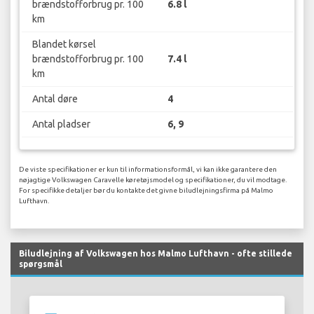
brændstofforbrug pr. 100
6.8 l
km
Blandet kørsel
brændstofforbrug pr. 100
7.4 l
km
Antal døre
4
Antal pladser
6, 9
De viste specifikationer er kun til informationsformål, vi kan ikke garantere den
nøjagtige Volkswagen Caravelle køretøjsmodel og specifikationer, du vil modtage.
For specifikke detaljer bør du kontakte det givne biludlejningsfirma på Malmo
Lufthavn.
Biludlejning af Volkswagen hos Malmo Lufthavn - ofte stillede
spørgsmål