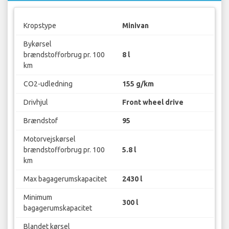
Kropstype
Minivan
Bykørsel
brændstofforbrug pr. 100
8 l
km
CO2-udledning
155 g/km
Drivhjul
Front wheel drive
Brændstof
95
Motorvejskørsel
brændstofforbrug pr. 100
5.8 l
km
Max bagagerumskapacitet
2430 l
Minimum
300 l
bagagerumskapacitet
Blandet kørsel