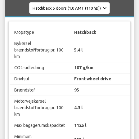
Kropstype
Hatchback
Bykørsel
brændstofforbrug pr. 100
5.4 l
km
CO2-udledning
107 g/km
Drivhjul
Front wheel drive
Brændstof
95
Motorvejskørsel
brændstofforbrug pr. 100
4.3 l
km
Max bagagerumskapacitet
1125 l
Minimum