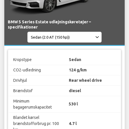
BMW 5 Series Estate udlejningskøretøjer –
specifikationer
Kropstype
Sedan
CO2-udledning
124 g/km
Drivhjul
Rear wheel drive
Brændstof
diesel
Minimum
530 l
bagagerumskapacitet
Blandet kørsel
brændstofforbrug pr. 100
4.7 l