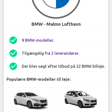
BMW - Malmo Lufthavn
check_circle
9
BMW-modeller
.
check_circle
Tilgængelig fra
2 leverandører
.
check_circle
Der blev søgt efter tilbud på 22 BMW billeje.
Populære BMW-modeller til leje: