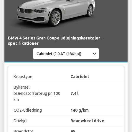
BMW 4 Series Gran Coupe udlejningskøretøjer –
specifikationer
Kropstype
Cabriolet
Bykørsel
brændstofforbrug pr. 100
7.4 l
km
CO2-udledning
140 g/km
Drivhjul
Rear wheel drive
Brændstof
95