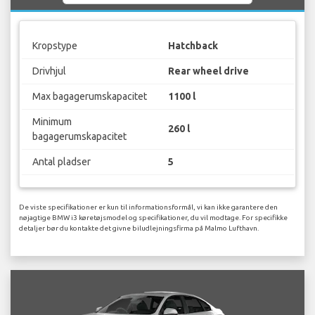
Kropstype
Hatchback
Drivhjul
Rear wheel drive
Max bagagerumskapacitet
1100 l
Minimum
260 l
bagagerumskapacitet
Antal pladser
5
De viste specifikationer er kun til informationsformål, vi kan ikke garantere den
nøjagtige BMW i3 køretøjsmodel og specifikationer, du vil modtage. For specifikke
detaljer bør du kontakte det givne biludlejningsfirma på Malmo Lufthavn.