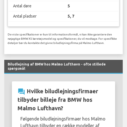
Antal døre
5
Antal pladser
5, 7
De viste specifikationer er kun til informationsformål, vi kan ikke garantere den
nøjagtige BMW X5 køretøjsmodel og specifikationer, du vil modtage. For specifikke
detaljer bør du kontakte det givne biludlejningsfirma på Malmo Lufthavn.
Biludlejning af BMW hos Malmo Lufthavn - ofte stillede
spørgsmål
question_answer
Hvilke biludlejningsfirmaer
tilbyder billeje fra BMW hos
Malmo Lufthavn?
Følgende biludlejningsfirmaer hos Malmo
Lufthavn tilbyder en række modeller af