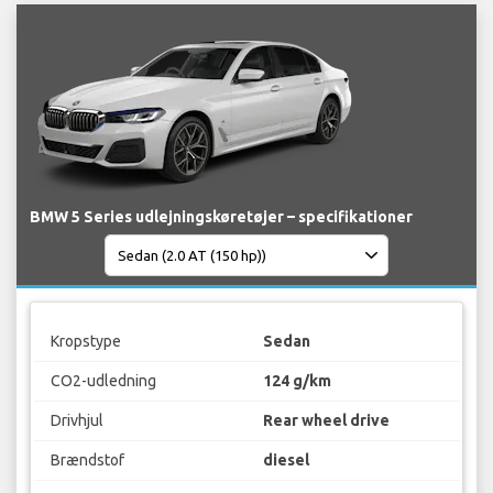
BMW 5 Series udlejningskøretøjer – specifikationer
Kropstype
Sedan
CO2-udledning
124 g/km
Drivhjul
Rear wheel drive
Brændstof
diesel