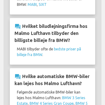
BMW:
MABI
,
SIXT
question_answer
Hvilket biludlejningsfirma hos
Malmo Lufthavn tilbyder den
billigste billeje fra BMW?
MABI tilbyder ofte de
bedste priser på
billeje fra BMW
.
question_answer
Hvilke automatiske BMW-biler
kan lejes hos Malmo Lufthavn?
Følgende automatiske BMW-biler kan
lejes hos Malmo Lufthavn:
BMW 3 Series
Estate
,
BMW 4 Series Gran Coupe
,
BMW 5