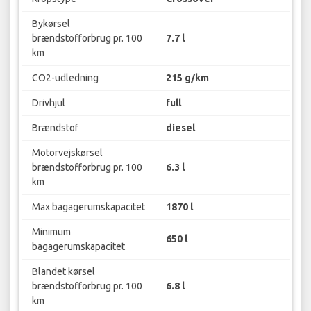
Bykørsel
brændstofforbrug pr. 100
7.7 l
km
CO2-udledning
215 g/km
Drivhjul
full
Brændstof
diesel
Motorvejskørsel
brændstofforbrug pr. 100
6.3 l
km
Max bagagerumskapacitet
1870 l
Minimum
650 l
bagagerumskapacitet
Blandet kørsel
brændstofforbrug pr. 100
6.8 l
km