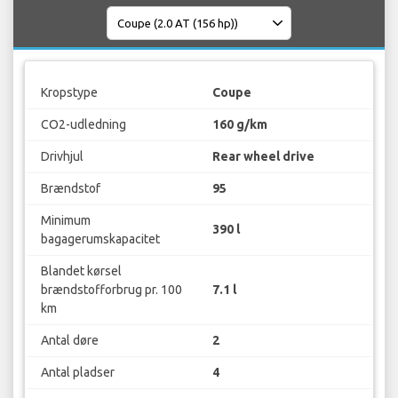
Kropstype
Coupe
CO2-udledning
160 g/km
Drivhjul
Rear wheel drive
Brændstof
95
Minimum
390 l
bagagerumskapacitet
Blandet kørsel
brændstofforbrug pr. 100
7.1 l
km
Antal døre
2
Antal pladser
4