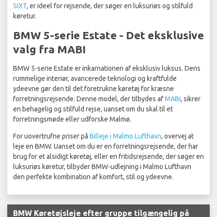
SIXT
, er ideel for rejsende, der søger en luksuriøs og stilfuld
køretur.
BMW 5-serie Estate - Det eksklusive
valg fra MABI
BMW 5-serie Estate er inkarnationen af eksklusiv luksus. Dens
rummelige interiør, avancerede teknologi og kraftfulde
ydeevne gør den til det foretrukne køretøj for kræsne
forretningsrejsende. Denne model, der tilbydes af
MABI
, sikrer
en behagelig og stilfuld rejse, uanset om du skal til et
forretningsmøde eller udforske Malmø.
For uovertrufne priser på
Billeje i Malmo Lufthavn
, overvej at
leje en BMW. Uanset om du er en forretningsrejsende, der har
brug for et alsidigt køretøj, eller en fritidsrejsende, der søger en
luksuriøs køretur, tilbyder BMW-udlejning i Malmo Lufthavn
den perfekte kombination af komfort, stil og ydeevne.
BMW Køretøjsleje efter gruppe tilgængelig på