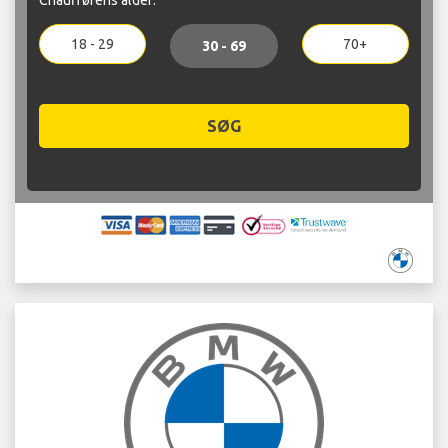
18 - 29
70+
30 - 69
SØG