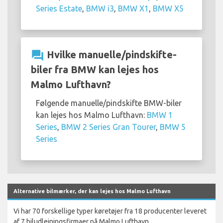
Series Estate
,
BMW i3
,
BMW X1
,
BMW X5
question_answer
Hvilke manuelle/pindskifte-
biler fra BMW kan lejes hos
Malmo Lufthavn?
Følgende manuelle/pindskifte BMW-biler
kan lejes hos Malmo Lufthavn:
BMW 1
Series
,
BMW 2 Series Gran Tourer
,
BMW 5
Series
Alternative bilmærker, der kan lejes hos Malmo Lufthavn
Vi har 70 forskellige typer køretøjer fra 18 producenter leveret
af 7 biludlejningsfirmaer på Malmo Lufthavn.