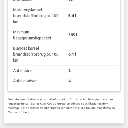
Motorvejskørsel
brændstofforbrug pr. 100
5.4 l
km
Minimum
385 l
bagagerumskapacitet
Blandet kørsel
brændstofforbrug pr. 100
6.1 l
km
Antal døre
2
Antal pladser
4
De viste specifikationer er kun til informationsformål, vi kan ikke garantere den
nøjagtige BMW 4 Series Gran Coupe køretøjsmodel og specifikationer, du vil
modtage. For specifikke detaljer bør du kontakte det givne biludlejningsfirma på
Malmo Lufthavn.