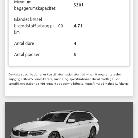
Minimum
530 l
bagagerumskapacitet
Blandet kørsel
brændstofforbrug pr. 100
4.7 l
km
Antal døre
4
Antal pladser
5
De viste specifikationer er kun til informationsformål, vi kan ikke garantere den
nøjagtige BMW 5 Series køretøjsmodel og specifikationer, du vil modtage. For
specifikke detaljer bør du kontakte det givne biludlejningsfirma på Malmo Lufthavn.