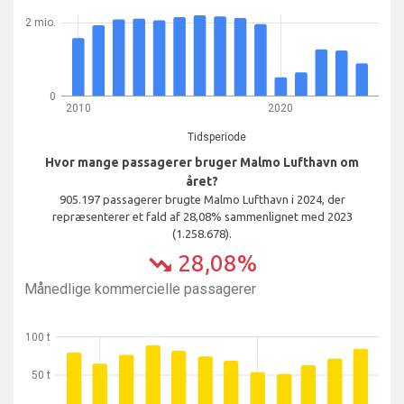
2 mio.
0
2010
2020
Tidsperiode
Hvor mange passagerer bruger Malmo Lufthavn om
året?
905.197 passagerer brugte Malmo Lufthavn i 2024, der
repræsenterer et fald af 28,08% sammenlignet med 2023
(1.258.678).
28,08%
trending_down
Månedlige kommercielle passagerer
100 t
50 t