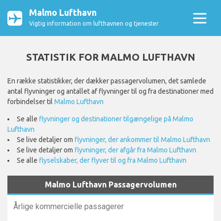
Malmo Lufthavn
Vigtig information om lufthavnen og tjenester
STATISTIK FOR MALMO LUFTHAVN
En række statistikker, der dækker passagervolumen, det samlede
antal flyvninger og antallet af flyvninger til og fra destinationer med
forbindelser til
Malmo Lufthavn
Se alle
flyvninger og destinationer tilgængelige på Malmo
Lufthavn
Se live detaljer om
flyvninger, der ankommer til Malmo Lufthavn
Se live detaljer om
flyvninger, der afgår fra Malmo Lufthavn
Se alle
flyselskaber, der flyver til og fra Malmo Lufthavn
Malmo Lufthavn Passagervolumen
Årlige kommercielle passagerer