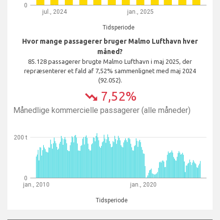
0
jul., 2024
jan., 2025
Tidsperiode
Hvor mange passagerer bruger Malmo Lufthavn hver
måned?
85.128 passagerer brugte Malmo Lufthavn i maj 2025, der
repræsenterer et fald af 7,52% sammenlignet med maj 2024
(92.052).
7,52%
trending_down
Månedlige kommercielle passagerer (alle måneder)
200 t
0
jan., 2010
jan., 2020
Tidsperiode