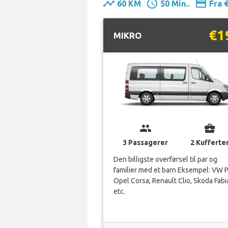
timeline
schedule
payment
60 KM
50 Min..
Fra 
€1
MIKRO
group
business_center
3 Passagerer
2 Kufferte
Den billigste overførsel til par og
familier med et barn Eksempel: VW P
Opel Corsa, Renault Clio, Skoda Fabi
etc.
VISNING...