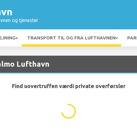
avn
vnen og tjenester
EJNING
TRANSPORT TIL OG FRA LUFTHAVNEN
PAR
Malmo Lufthavn
Find uovertruffen værdi private overførsler
...