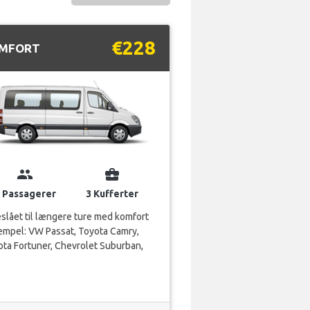
€228
MFORT
group
business_center
 Passagerer
3 Kufferter
slået til længere ture med komfort
empel: VW Passat, Toyota Camry,
ta Fortuner, Chevrolet Suburban,
VISNING...