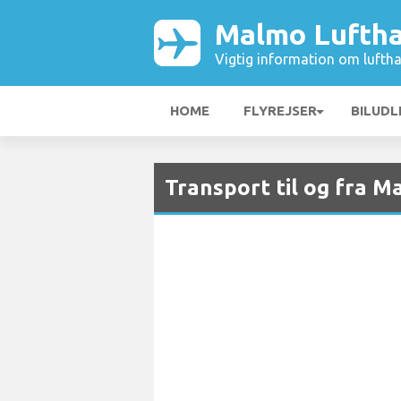
Malmo Lufth
Vigtig information om luftha
HOME
FLYREJSER
BILUDL
Transport til og fra 