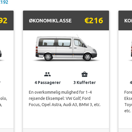
€192
92
€216
ØKONOMIKLASSE
KO
group
business_center
r
4 Passagerer
3 Kufferter
4
En overkommelig mulighed for 1-4
Fore
olo,
rejsende Eksempel: VW Golf, Ford
Eks
a,
Focus, Opel Astra, Audi A3, BMW 3, etc.
Toyo
etc.
VISNING...