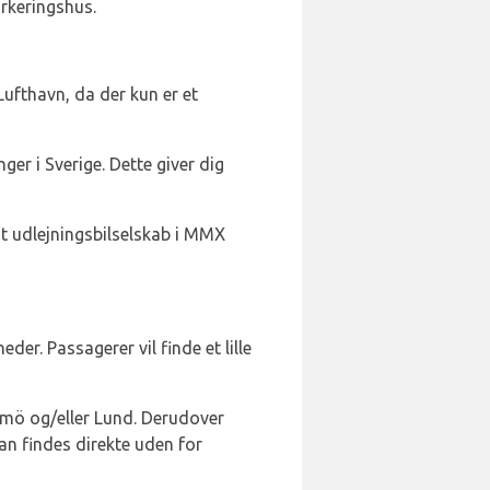
arkeringshus.
ufthavn, da der kun er et
er i Sverige. Dette giver dig
mt udlejningsbilselskab i MMX
er. Passagerer vil finde et lille
lmö og/eller Lund. Derudover
 findes direkte uden for