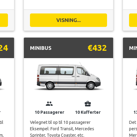
24
€432
MINIBUS
MI
group
business_center
r
10 Passagerer
10 Kufferter
1
il
Velegnet til op til 10 passagerer
Det 
Eksempel: Ford Transit, Mercedes
pers
m,
Sprinter, Toyota Coaster, etc.
Merc
VISNING...