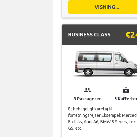
€2
BUSINESS CLASS
group
business_center
3 Passagerer
3 Kufferte
Et behageligt køretøj til
forretningsrejser Eksempel: Merce
E-class, Audi A6, BMW 5 Series, Lex
GS, etc.
VISNING...