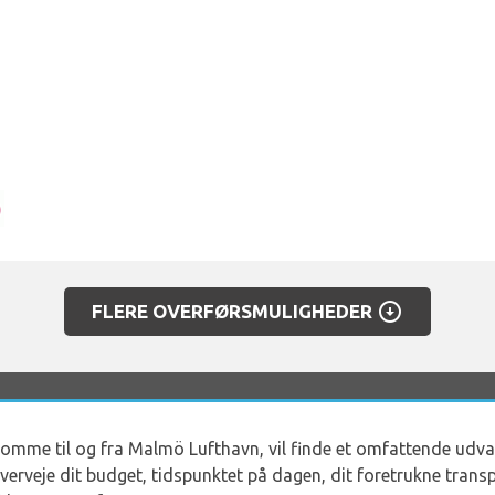
arrow_circle_down
FLERE OVERFØRSMULIGHEDER
t komme til og fra Malmö Lufthavn, vil finde et omfattende udv
 overveje dit budget, tidspunktet på dagen, dit foretrukne tran