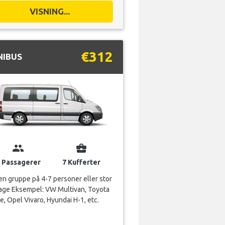
€312
NIBUS
group
business_center
 Passagerer
7 Kufferter
en gruppe på 4-7 personer eller stor
age Eksempel: VW Multivan, Toyota
e, Opel Vivaro, Hyundai H-1, etc.
VISNING...