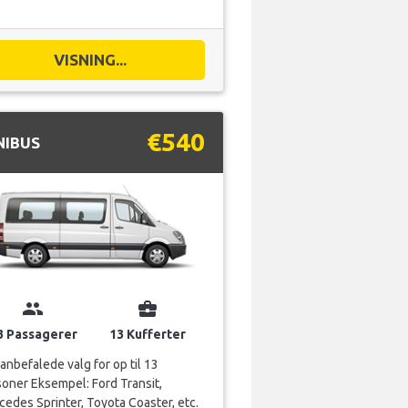
€540
NIBUS
group
business_center
3 Passagerer
13 Kufferter
anbefalede valg for op til 13
oner Eksempel: Ford Transit,
edes Sprinter, Toyota Coaster, etc.
VISNING...