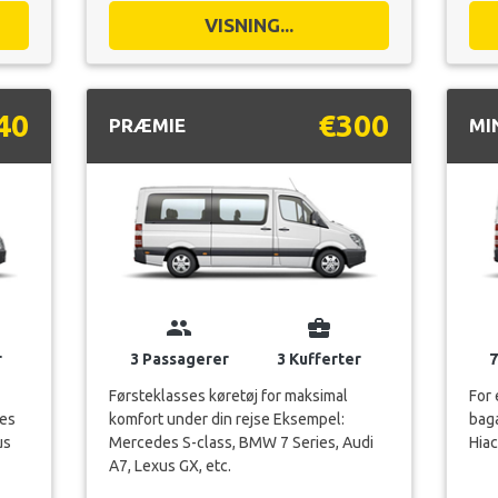
40
€300
PRÆMIE
MI
group
business_center
r
3 Passagerer
3 Kufferter
7
Førsteklasses køretøj for maksimal
For 
des
komfort under din rejse Eksempel:
bag
us
Mercedes S-class, BMW 7 Series, Audi
Hiac
A7, Lexus GX, etc.
VISNING...