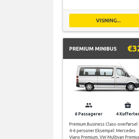
€3
PREMIUM MINIBUS
group
business_center
6 Passagerer
4 Kufferte
Premium Business Class-overførsel t
4-6 personer Eksempel: Mercedes
Viano Premium, VW Multivan Premiu
etc.
VISNING...