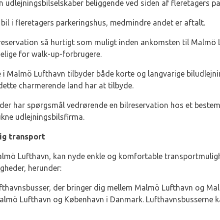
 udlejningsbilselskaber beliggende ved siden af ​​fleretagers p
 bil i fleretagers parkeringshus, medmindre andet er aftalt.
 reservation så hurtigt som muligt inden ankomsten til Malmö L
elige for walk-up-forbrugere.
i Malmö Lufthavn tilbyder både korte og langvarige biludlejning
dette charmerende land har at tilbyde.
, der har spørgsmål vedrørende en bilreservation hos et beste
ukne udlejningsbilsfirma.
ig transport
 Malmö Lufthavn, kan nyde enkle og komfortable transportmulighed
igheder, herunder:
lufthavnsbusser, der bringer dig mellem Malmö Lufthavn og Ma
lmö Lufthavn og København i Danmark. Lufthavnsbusserne kan