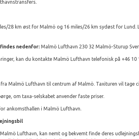
fthavnstransfers.
iles/28 km øst for Malmö og 16 miles/26 km sydøst for Lund. 
findes nedenfor:
Malmö Lufthavn 230 32 Malmö-Sturup Sver
ringer, kan du kontakte Malmö Lufthavn telefonisk på +46 10 
 fra Malmö Lufthavn til centrum af Malmö. Taxituren vil tage c
spørge, om taxa-selskabet anvender faste priser.
 for ankomsthallen i Malmö Lufthavn.
ejningsbil
 Malmö Lufthavn, kan nemt og bekvemt finde deres udlejningsbi