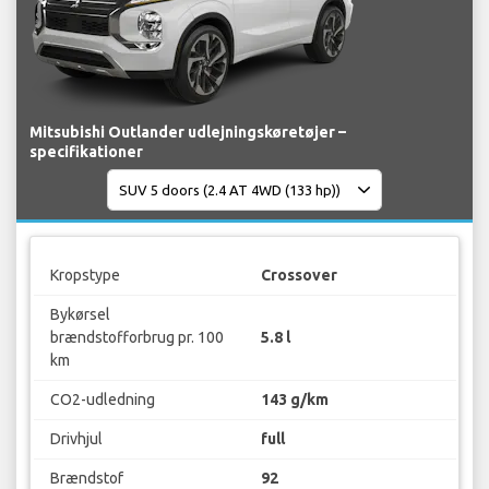
Mitsubishi Outlander udlejningskøretøjer –
specifikationer
Kropstype
Crossover
Bykørsel
brændstofforbrug pr. 100
5.8 l
km
CO2-udledning
143 g/km
Drivhjul
full
Brændstof
92