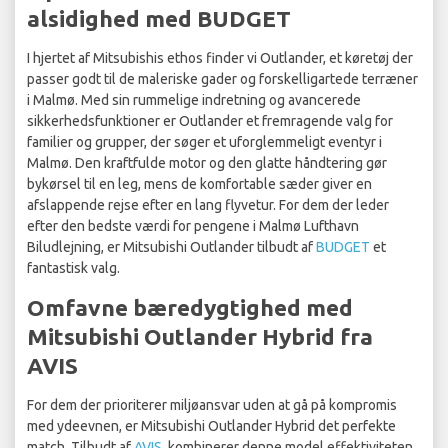
alsidighed med BUDGET
I hjertet af Mitsubishis ethos finder vi Outlander, et køretøj der
passer godt til de maleriske gader og forskelligartede terræner
i Malmø. Med sin rummelige indretning og avancerede
sikkerhedsfunktioner er Outlander et fremragende valg for
familier og grupper, der søger et uforglemmeligt eventyr i
Malmø. Den kraftfulde motor og den glatte håndtering gør
bykørsel til en leg, mens de komfortable sæder giver en
afslappende rejse efter en lang flyvetur. For dem der leder
efter den bedste værdi for pengene i Malmø Lufthavn
Biludlejning, er Mitsubishi Outlander tilbudt af
BUDGET
et
fantastisk valg.
Omfavne bæredygtighed med
Mitsubishi Outlander Hybrid fra
AVIS
For dem der prioriterer miljøansvar uden at gå på kompromis
med ydeevnen, er Mitsubishi Outlander Hybrid det perfekte
match. Tilbudt af
AVIS
, kombinerer denne model effektiviteten