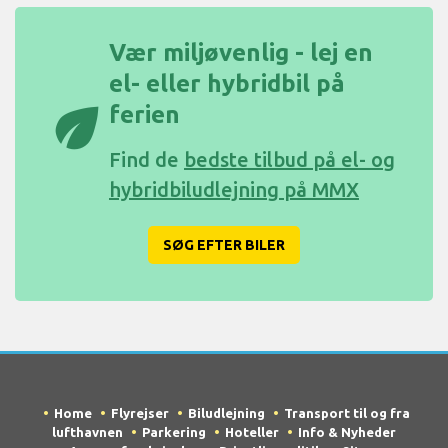
Vær miljøvenlig - lej en
el- eller hybridbil på
eco
ferien
Find de
bedste tilbud på el- og
hybridbiludlejning på MMX
SØG EFTER BILER
Home
Flyrejser
Biludlejning
Transport til og fra
lufthavnen
Parkering
Hoteller
Info & Nyheder