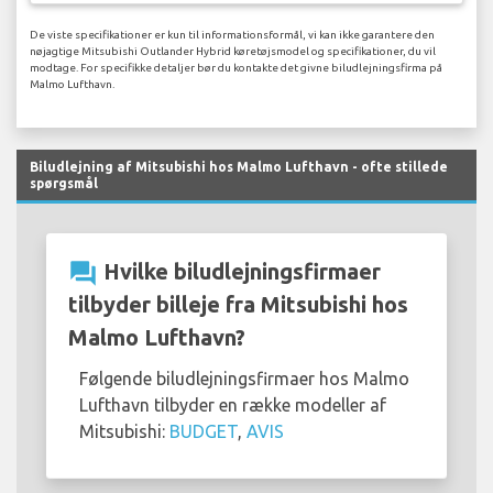
De viste specifikationer er kun til informationsformål, vi kan ikke garantere den
nøjagtige Mitsubishi Outlander Hybrid køretøjsmodel og specifikationer, du vil
modtage. For specifikke detaljer bør du kontakte det givne biludlejningsfirma på
Malmo Lufthavn.
Biludlejning af Mitsubishi hos Malmo Lufthavn - ofte stillede
spørgsmål
question_answer
Hvilke biludlejningsfirmaer
tilbyder billeje fra Mitsubishi hos
Malmo Lufthavn?
Følgende biludlejningsfirmaer hos Malmo
Lufthavn tilbyder en række modeller af
Mitsubishi:
BUDGET
,
AVIS