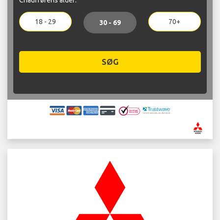
18 - 29
70+
30 - 69
SØG