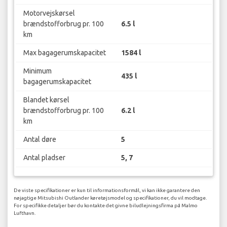
Motorvejskørsel
brændstofforbrug pr. 100
6.5 l
km
Max bagagerumskapacitet
1584 l
Minimum
435 l
bagagerumskapacitet
Blandet kørsel
brændstofforbrug pr. 100
6.2 l
km
Antal døre
5
Antal pladser
5, 7
De viste specifikationer er kun til informationsformål, vi kan ikke garantere den
nøjagtige Mitsubishi Outlander køretøjsmodel og specifikationer, du vil modtage.
For specifikke detaljer bør du kontakte det givne biludlejningsfirma på Malmo
Lufthavn.