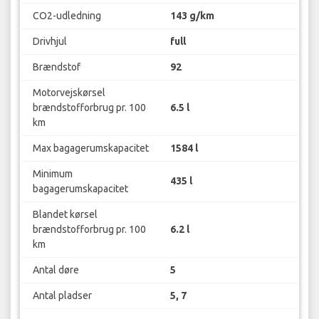
CO2-udledning
143 g/km
Drivhjul
full
Brændstof
92
Motorvejskørsel
brændstofforbrug pr. 100
6.5 l
km
Max bagagerumskapacitet
1584 l
Minimum
435 l
bagagerumskapacitet
Blandet kørsel
brændstofforbrug pr. 100
6.2 l
km
Antal døre
5
Antal pladser
5, 7