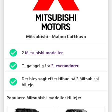
Mitsubishi - Malmo Lufthavn
check_circle
2
Mitsubishi-modeller
.
check_circle
Tilgængelig fra
2 leverandører
.
Der blev søgt efter tilbud på 2 Mitsubishi
check_circle
billeje.
Populære Mitsubishi-modeller til leje: