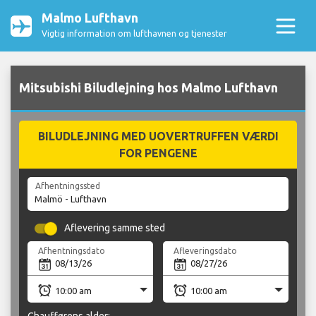
Malmo Lufthavn
Vigtig information om lufthavnen og tjenester
Mitsubishi Biludlejning hos Malmo Lufthavn
BILUDLEJNING MED UOVERTRUFFEN VÆRDI
FOR PENGENE
Afhentningssted
Aflevering samme sted
Afhentningsdato
Afleveringsdato
Chaufførens alder: