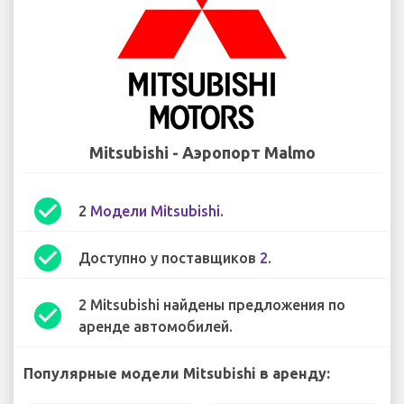
Mitsubishi - Аэропорт Malmo
check_circle
2
Модели Mitsubishi
.
check_circle
Доступно у поставщиков
2
.
2 Mitsubishi найдены предложения по
check_circle
аренде автомобилей.
Популярные модели Mitsubishi в аренду: