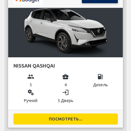
NISSAN QASHQAI
group
business_center
local_gas_station
5
4
Дизель
miscellaneous_services
login
Ручной
5 Дверь
ПОСМОТРЕТЬ...