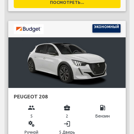
ПОСМОТРЕТЬ...
ЭКОНОМНЫЙ
PEUGEOT 208
group
business_center
local_gas_station
5
2
Бензин
miscellaneous_services
login
Ручной
5 Дверь