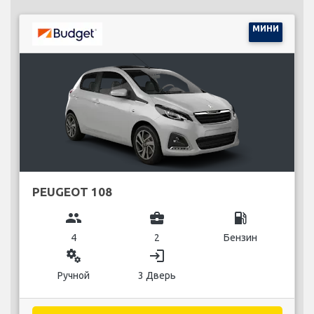
МИНИ
PEUGEOT 108
group
business_center
local_gas_station
4
2
Бензин
miscellaneous_services
login
Ручной
3 Дверь