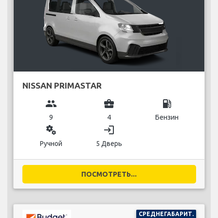
NISSAN PRIMASTAR
group
business_center
local_gas_station
9
4
Бензин
miscellaneous_services
login
Ручной
5 Дверь
ПОСМОТРЕТЬ...
СРЕДНЕГАБАРИТ.