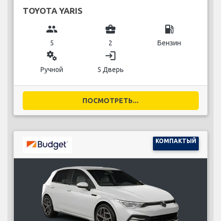
TOYOTA YARIS
group
business_center
local_gas_station
5
2
Бензин
miscellaneous_services
login
Ручной
5 Дверь
ПОСМОТРЕТЬ...
КОМПАКТЫЙ