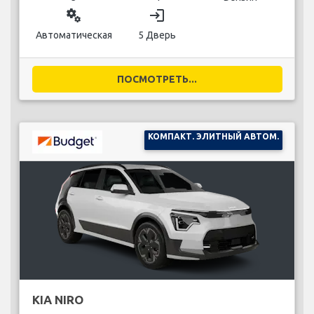
miscellaneous_services
login
Автоматическая
5 Дверь
ПОСМОТРЕТЬ...
КОМПАКТ. ЭЛИТНЫЙ АВТОМ.
KIA NIRO