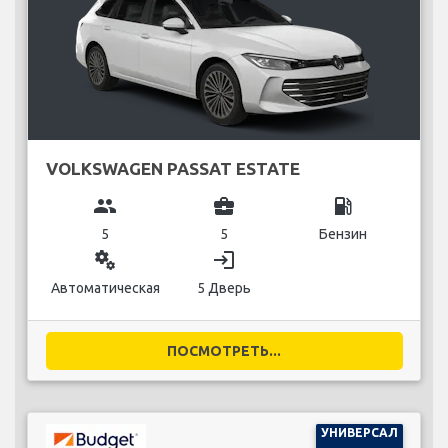
VOLKSWAGEN PASSAT ESTATE
group
business_center
local_gas_station
5
5
Бензин
miscellaneous_services
login
Автоматическая
5 Дверь
ПОСМОТРЕТЬ...
УНИВЕРСАЛ