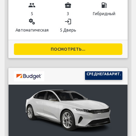
group
business_center
local_gas_station
5
3
Гибридный
miscellaneous_services
login
Автоматическая
5 Дверь
ПОСМОТРЕТЬ...
СРЕДНЕГАБАРИТ.