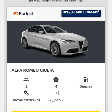
на Аэропорт Malmo являются:
ПРЕДСТАВИТЕЛЬСКИЙ
ALFA ROMEO GIULIA
group
business_center
local_gas_station
5
4
Бензин
miscellaneous_services
login
Автоматическая
4 Дверь