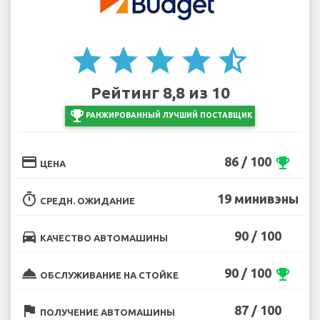
star
star
star
star
star_half
Рейтинг 8,8 из 10
emoji_events
РАНЖИРОВАННЫЙ ЛУЧШИЙ ПОСТАВЩИК
credit_card
86 / 100
emoji_events
ЦЕНА
timer
19 минивэны
СРЕДН. ОЖИДАНИЕ
directions_car
90 / 100
КАЧЕСТВО АВТОМАШИНЫ
room_service
90 / 100
emoji_events
ОБСЛУЖИВАНИЕ НА СТОЙКЕ
flag
87 / 100
ПОЛУЧЕНИЕ АВТОМАШИНЫ