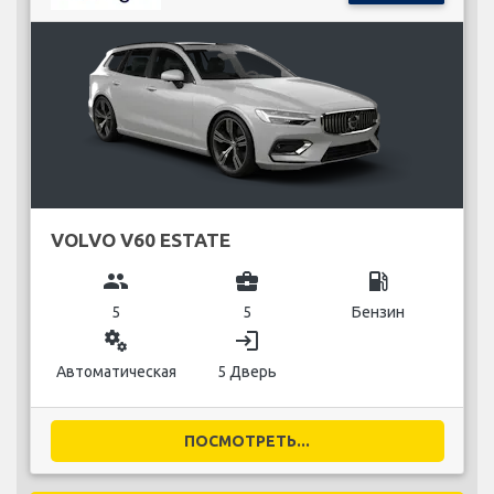
VOLVO V60 ESTATE
group
business_center
local_gas_station
5
5
Бензин
miscellaneous_services
login
Автоматическая
5 Дверь
ПОСМОТРЕТЬ...