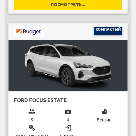
ПОСМОТРЕТЬ...
КОМПАКТЫЙ
FORD FOCUS ESTATE
group
business_center
local_gas_station
5
4
Бензин
miscellaneous_services
login