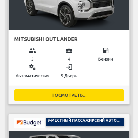
MITSUBISHI OUTLANDER
group
business_center
local_gas_station
5
4
Бензин
miscellaneous_services
login
Автоматическая
5 Дверь
ПОСМОТРЕТЬ...
9-МЕСТНЫЙ ПАССАЖИРСКИЙ АВТОМОБИЛЬ