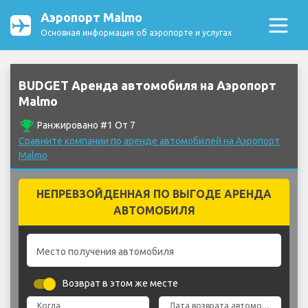
Аэропорт Malmo
Основная информация об аэропорте и услугах
BUDGET Аренда автомобиля на Аэропорт
Malmo
emoji_events
Ранжировано #1 От 7
Сравните компании по аренде автомобилей на Аэропорт
Malmo
НЕПРЕВЗОЙДЕННАЯ ПО ВЫГОДЕ АРЕНДА
АВТОМОБИЛЯ
Место получения автомобиля
Возврат в этом же месте
Когда
Дата возврата автомобиля