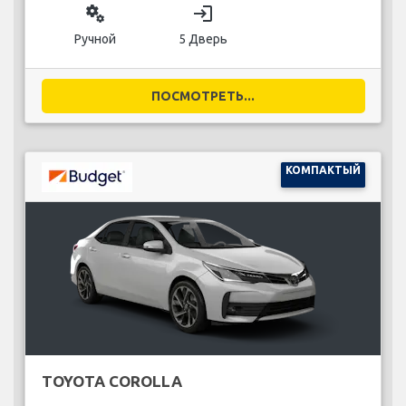
miscellaneous_services
login
Ручной
5 Дверь
ПОСМОТРЕТЬ...
КОМПАКТЫЙ
TOYOTA COROLLA