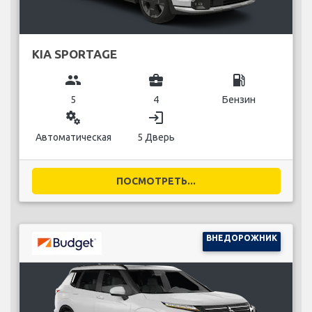
KIA SPORTAGE
group
business_center
local_gas_station
5
4
Бензин
miscellaneous_services
login
Автоматическая
5 Дверь
ПОСМОТРЕТЬ...
ВНЕДОРОЖНИК