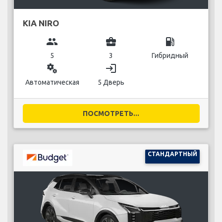
KIA NIRO
group
business_center
local_gas_station
5
3
Гибридный
miscellaneous_services
login
Автоматическая
5 Дверь
ПОСМОТРЕТЬ...
СТАНДАРТНЫЙ