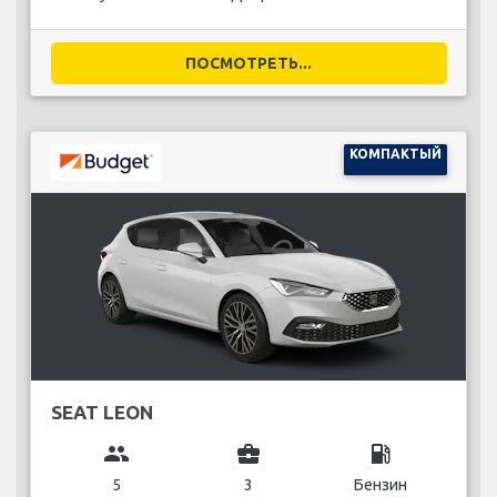
ПОСМОТРЕТЬ...
КОМПАКТЫЙ
SEAT LEON
group
business_center
local_gas_station
5
3
Бензин