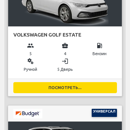
VOLKSWAGEN GOLF ESTATE
group
business_center
local_gas_station
5
4
Бензин
miscellaneous_services
login
Ручной
5 Дверь
ПОСМОТРЕТЬ...
УНИВЕРСАЛ