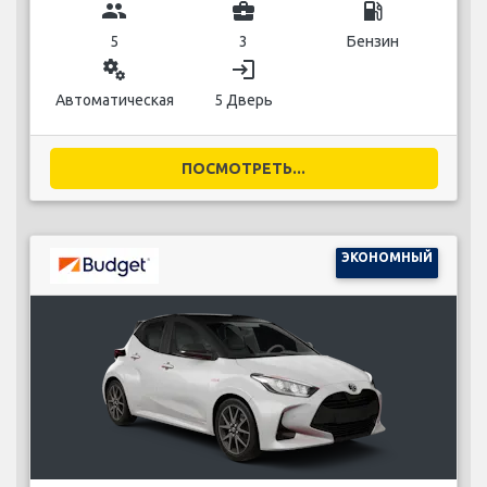
group
business_center
local_gas_station
5
3
Бензин
miscellaneous_services
login
Автоматическая
5 Дверь
ПОСМОТРЕТЬ...
ЭКОНОМНЫЙ