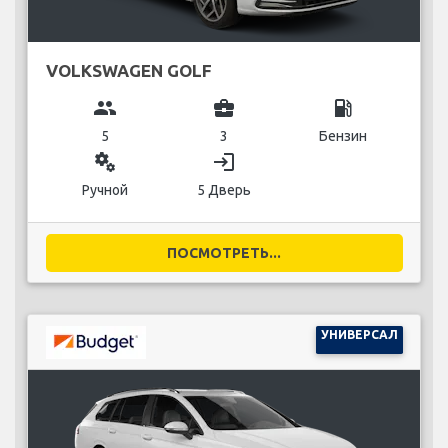
VOLKSWAGEN GOLF
group
business_center
local_gas_station
5
3
Бензин
miscellaneous_services
login
Ручной
5 Дверь
ПОСМОТРЕТЬ...
УНИВЕРСАЛ