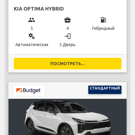
KIA OPTIMA HYBRID
group
business_center
local_gas_station
5
4
Гибридный
miscellaneous_services
login
Автоматическая
5 Дверь
ПОСМОТРЕТЬ...
СТАНДАРТНЫЙ