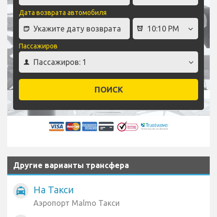
Дата возврата автомобиля
Пассажиров
ПОИСК
Другие варианты трансфера
На Такси
local_taxi
Аэропорт Malmo Такси