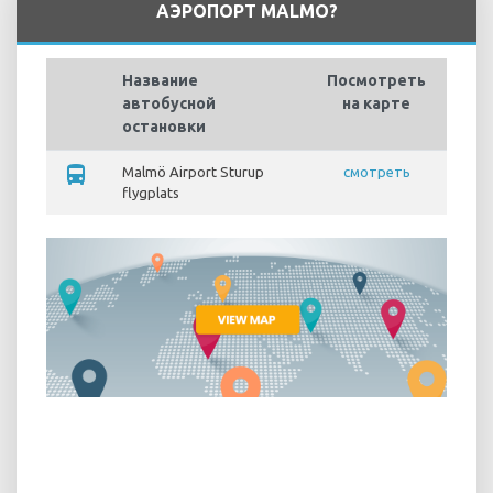
АЭРОПОРТ MALMO?
Название
Посмотреть
автобусной
на карте
остановки
directions_bus
Malmö Airport Sturup
смотреть
flygplats