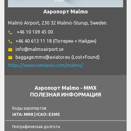
Аэропорт Malmo
Malmö Airport, 230 32 Malmö-Sturup, Sweden.
+46 10 109 45 00
phone
+46 40 613 11 18 (Потерян + Найден)
phone
info@malmoairport.se
email
baggage.mmx@aviator.eu (Lost+Found)
email
https://www.swedavia.com/malmo/
Аэропорт Malmo - MMX
ПОЛЕЗНАЯ ИНФОРМАЦИЯ
Коды аэропортов
IATA: MMX
| ICAO: ESMS
Географическая долгота