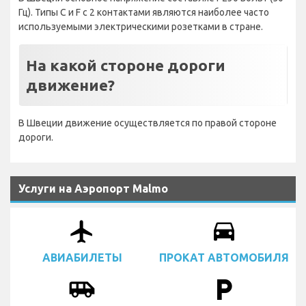
Гц). Типы C и F с 2 контактами являются наиболее часто
используемыми электрическими розетками в стране.
На какой стороне дороги
движение?
В Швеции движение осуществляется по правой стороне
дороги.
Услуги на Аэропорт Malmo
airplanemode_active
drive_eta
АВИАБИЛЕТЫ
ПРОКАТ АВТОМОБИЛЯ
airport_shuttle
local_parking