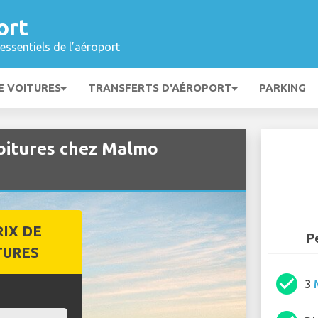
ort
essentiels de l’aéroport
E VOITURES
TRANSFERTS D'AÉROPORT
PARKING
oitures chez Malmo
RIX DE
P
TURES
check_circle
3