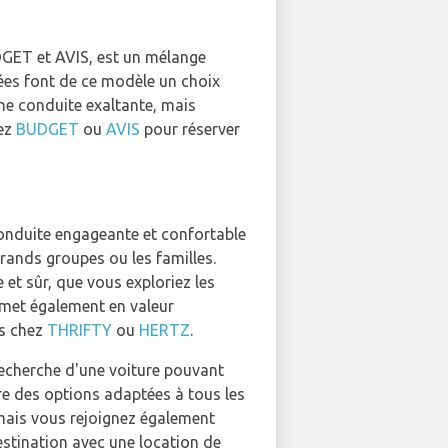
DGET et AVIS, est un mélange
ncées font de ce modèle un choix
une conduite exaltante, mais
hez
BUDGET
ou
AVIS
pour réserver
onduite engageante et confortable
grands groupes ou les familles.
 et sûr, que vous exploriez les
8 met également en valeur
us chez
THRIFTY
ou
HERTZ
.
recherche d'une voiture pouvant
e des options adaptées à tous les
 mais vous rejoignez également
estination avec une location de