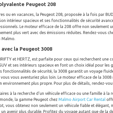
olyvalente Peugeot 208
es ou en vacances, la Peugeot 208, proposée à la fois par BU
. Son intérieur spacieux et ses fonctionnalités de sécurité ava
ofessionnels. Le moteur efficace de la 208 offre non seulement 
nement plus vert avec des émissions réduites. Rendez-vous c
 à Malmo.
 avec la Peugeot 3008
RIFTY et HERTZ, est parfaite pour ceux qui recherchent une c
UV et ses intérieurs spacieux en font un choix idéal pour les 
 fonctionnalités de sécurité, la 3008 garantit un voyage fluide
ue vous vous aventuriez plus loin. Le moteur efficace de la 300
n environnement plus propre. Pour plus de détails, rendez-vo
res à la recherche d'un véhicule efficace ou une famille à la 
le monde, la gamme Peugeot chez
Malmo Airport Car Rental
offr
ot, vous obtenez non seulement un véhicule fiable et élégant,
un avenir plus durable. Profitez du voyage autant que de la d