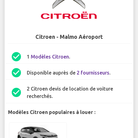
Citroen - Malmo Aéroport
check_circle
1
Modèles Citroen
.
check_circle
Disponible auprès de
2 fournisseurs
.
2 Citroen devis de location de voiture
check_circle
recherchés.
Modèles Citroen populaires à louer :