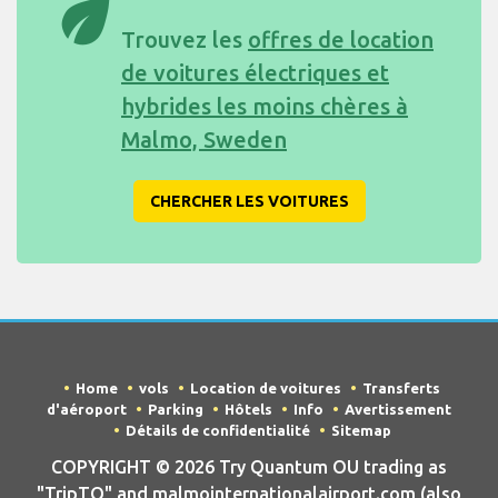
eco
Trouvez les
offres de location
de voitures électriques et
hybrides les moins chères à
Malmo, Sweden
CHERCHER LES VOITURES
Home
vols
Location de voitures
Transferts
d'aéroport
Parking
Hôtels
Info
Avertissement
Détails de confidentialité
Sitemap
COPYRIGHT © 2026 Try Quantum OU trading as
"TripTQ" and malmointernationalairport.com (also