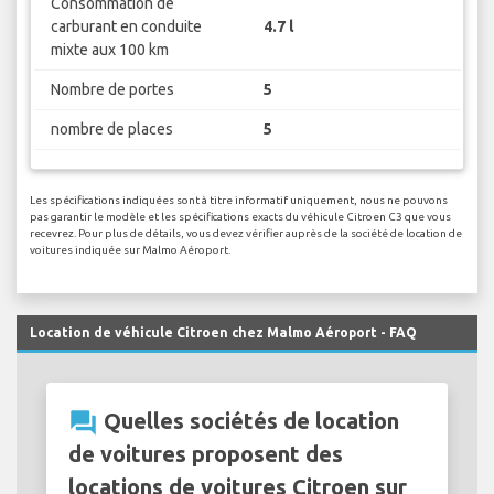
Consommation de
carburant en conduite
4.7 l
mixte aux 100 km
Nombre de portes
5
nombre de places
5
Les spécifications indiquées sont à titre informatif uniquement, nous ne pouvons
pas garantir le modèle et les spécifications exacts du véhicule Citroen C3 que vous
recevrez. Pour plus de détails, vous devez vérifier auprès de la société de location de
voitures indiquée sur Malmo Aéroport.
Location de véhicule Citroen chez Malmo Aéroport - FAQ
question_answer
Quelles sociétés de location
de voitures proposent des
locations de voitures Citroen sur