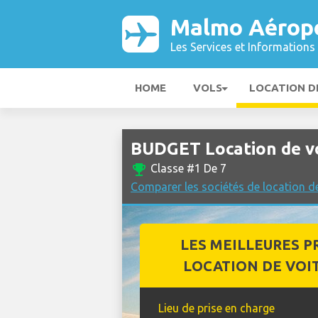
Malmo Aérop
Les Services et Informations 
HOME
VOLS
LOCATION D
BUDGET Location de v
emoji_events
Classe #1 De 7
Comparer les sociétés de location 
LES MEILLEURES P
LOCATION DE VOI
Lieu de prise en charge