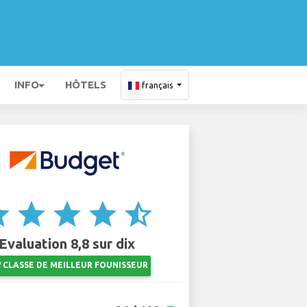
INFO
HÔTELS
français
ar
star
star
star
star_half
Evaluation 8,8 sur dix
ts
CLASSE DE MEILLEUR FOUNISSEUR