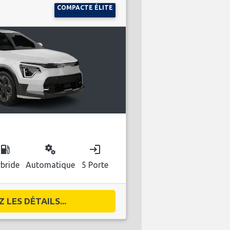
COMPACTE ÉLITE
ocal_gas_station
miscellaneous_services
login
bride
Automatique
5 Porte
 LES DÉTAILS...