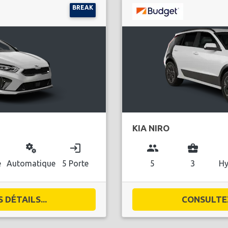
BREAK
KIA NIRO
miscellaneous_services
login
group
business_center
l
e
Automatique
5 Porte
5
3
Hy
DÉTAILS...
CONSULTEZ