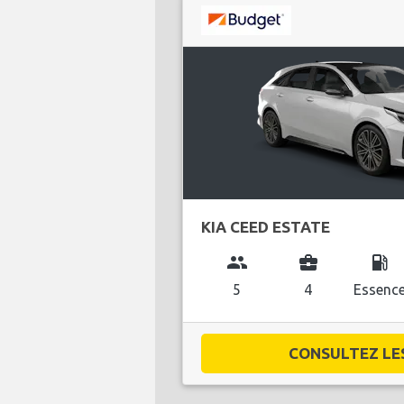
KIA CEED ESTATE
group
business_center
local_gas_station
5
4
Essenc
CONSULTEZ LES 