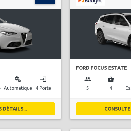
FORD FOCUS ESTATE
miscellaneous_services
login
group
business_center
l
e
Automatique
4 Porte
5
4
Es
DÉTAILS...
CONSULTEZ