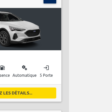
ocal_gas_station
miscellaneous_services
login
sence
Automatique
5 Porte
 LES DÉTAILS...