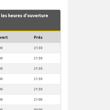
les heures d'ouverture
vert
Près
00
21:30
00
21:30
00
21:30
00
21:30
00
21:30
00
21:00
00
00:00