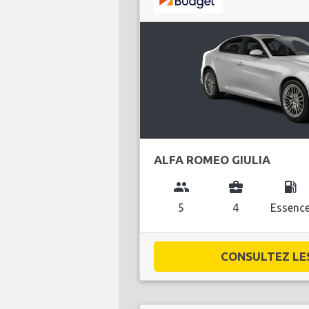
ALFA ROMEO GIULIA
group
business_center
local_gas_station
5
4
Essenc
CONSULTEZ LES 