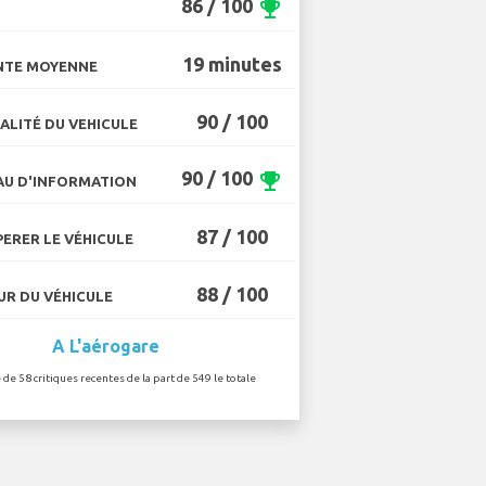
86 / 100
emoji_events
19 minutes
NTE MOYENNE
90 / 100
ALITÉ DU VEHICULE
90 / 100
emoji_events
U D'INFORMATION
87 / 100
ERER LE VÉHICULE
88 / 100
R DU VÉHICULE
A L'aérogare
 de 58 critiques recentes de la part de 549 le totale