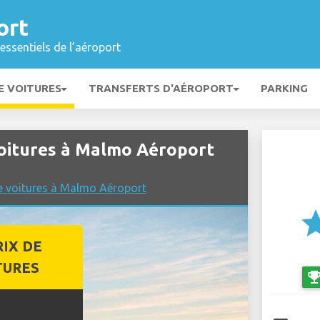
ort
essentiels de l’aéroport
E VOITURES
TRANSFERTS D'AÉROPORT
PARKING
oitures à Malmo Aéroport
de voitures à Malmo Aéroport
st
RIX DE
TURES
emoji_even