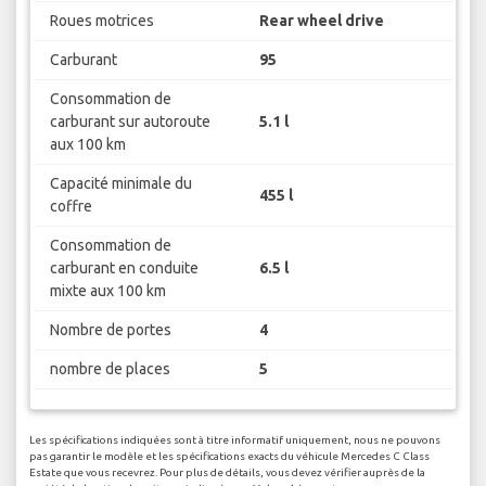
Roues motrices
Rear wheel drive
Carburant
95
Consommation de
carburant sur autoroute
5.1 l
aux 100 km
Capacité minimale du
455 l
coffre
Consommation de
carburant en conduite
6.5 l
mixte aux 100 km
Nombre de portes
4
nombre de places
5
Les spécifications indiquées sont à titre informatif uniquement, nous ne pouvons
pas garantir le modèle et les spécifications exacts du véhicule Mercedes C Class
Estate que vous recevrez. Pour plus de détails, vous devez vérifier auprès de la