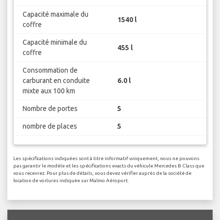
Capacité maximale du
1540 l
coffre
Capacité minimale du
455 l
coffre
Consommation de
carburant en conduite
6.0 l
mixte aux 100 km
Nombre de portes
5
nombre de places
5
Les spécifications indiquées sont à titre informatif uniquement, nous ne pouvons
pas garantir le modèle et les spécifications exacts du véhicule Mercedes B Class que
vous recevrez. Pour plus de détails, vous devez vérifier auprès de la société de
location de voitures indiquée sur Malmo Aéroport.