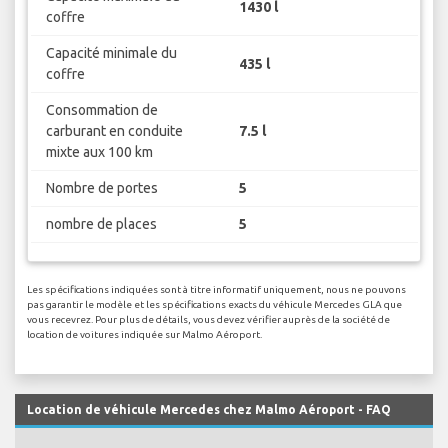
1430 l
coffre
Capacité minimale du
435 l
coffre
Consommation de
carburant en conduite
7.5 l
mixte aux 100 km
Nombre de portes
5
nombre de places
5
Les spécifications indiquées sont à titre informatif uniquement, nous ne pouvons
pas garantir le modèle et les spécifications exacts du véhicule Mercedes GLA que
vous recevrez. Pour plus de détails, vous devez vérifier auprès de la société de
location de voitures indiquée sur Malmo Aéroport.
Location de véhicule Mercedes chez Malmo Aéroport - FAQ