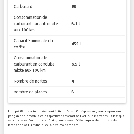
Carburant
95
Consommation de
carburant sur autoroute
5.1 l
aux 100 km
Capacité minimale du
455 l
coffre
Consommation de
carburant en conduite
6.5 l
mixte aux 100 km
Nombre de portes
4
nombre de places
5
Les spécifications indiquées sont à titre informatif uniquement, nous ne pouvons
pas garantir le modèle et les spécifications exacts du véhicule Mercedes C Class que
vous recevrez. Pour plus de détails, vous devez vérifier auprès de la société de
location de voitures indiquée sur Malmo Aéroport.