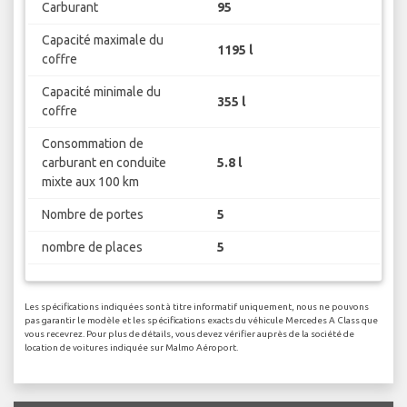
Carburant
95
Capacité maximale du
1195 l
coffre
Capacité minimale du
355 l
coffre
Consommation de
carburant en conduite
5.8 l
mixte aux 100 km
Nombre de portes
5
nombre de places
5
Les spécifications indiquées sont à titre informatif uniquement, nous ne pouvons
pas garantir le modèle et les spécifications exacts du véhicule Mercedes A Class que
vous recevrez. Pour plus de détails, vous devez vérifier auprès de la société de
location de voitures indiquée sur Malmo Aéroport.