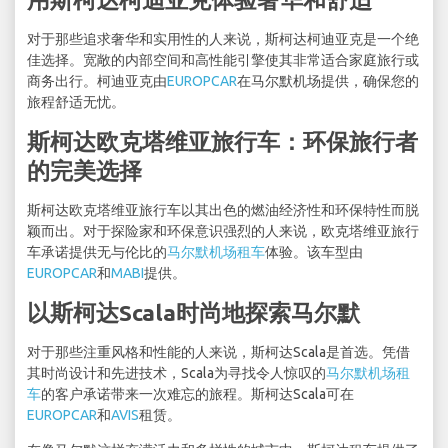
对于那些追求奢华和实用性的人来说，斯柯达柯迪亚克是一个绝
佳选择。宽敞的内部空间和高性能引擎使其非常适合家庭旅行或
商务出行。柯迪亚克由
EUROPCAR
在马尔默机场提供，确保您的
旅程舒适无忧。
斯柯达欧克塔维亚旅行车：环保旅行者
的完美选择
斯柯达欧克塔维亚旅行车以其出色的燃油经济性和环保特性而脱
颖而出。对于探险家和环保意识强烈的人来说，欧克塔维亚旅行
车承诺提供无与伦比的
马尔默机场租车
体验。该车型由
EUROPCAR
和
MABI
提供。
以斯柯达Scala时尚地探索马尔默
对于那些注重风格和性能的人来说，斯柯达Scala是首选。凭借
其时尚设计和先进技术，Scala为寻找令人惊叹的
马尔默机场租
车
的客户承诺带来一次难忘的旅程。斯柯达Scala可在
EUROPCAR
和
AVIS
租赁。