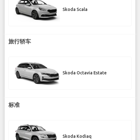
Skoda Scala
旅行轿车
Skoda Octavia Estate
标准
Skoda Kodiaq