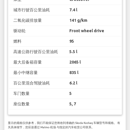
城市行驶百公里油耗
7.4 l
二氧化碳排放量
141 g/km
驱动轮
Front wheel drive
燃料
95
高速公路行驶百公里油耗
5.5 l
最大后备箱容量
2065 l
最小中继容量
835 l
百公里混合驾驶油耗
6.2 l
车门数量
5
座位数量
5, 7
显示的规格仅供参考，我们不能保证您将收到准确的 Skoda Kodiaq 车辆型号和规格。 有
关具体细节，您应该通过 Malmo 机场 与指定的汽车租赁公司联系。