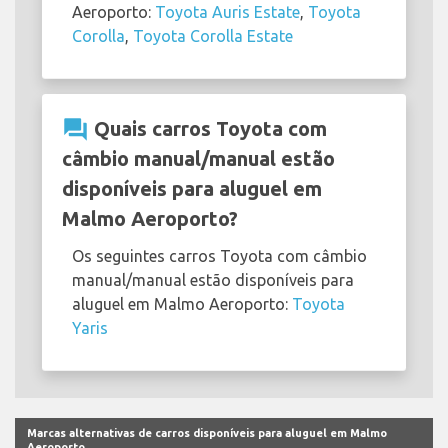
Aeroporto:
Toyota Auris Estate
,
Toyota
Corolla
,
Toyota Corolla Estate
question_answer
Quais carros Toyota com
câmbio manual/manual estão
disponíveis para aluguel em
Malmo Aeroporto?
Os seguintes carros Toyota com câmbio
manual/manual estão disponíveis para
aluguel em Malmo Aeroporto:
Toyota
Yaris
Marcas alternativas de carros disponíveis para aluguel em Malmo
Aeroporto