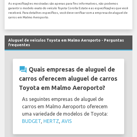
As especificações mostradas são apenas para fins informativos, não podemos
garantir o modelo exato do veículo Toyota Corolla Estate e as especificações que você
receberá. Para detalhes específicos, você deve verificar com a empresa de aluguel de
carros em Malmo Aeroporto.
Aluguel de veículos Toyota em Malmo Aeroporto - Perguntas
frequentes
question_answer
Quais empresas de aluguel de
carros oferecem aluguel de carros
Toyota em Malmo Aeroporto?
As seguintes empresas de aluguel de
carros em Malmo Aeroporto oferecem
uma variedade de modelos de Toyota:
BUDGET
,
HERTZ
,
AVIS