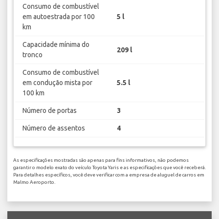
Consumo de combustível
em autoestrada por 100
5 l
km
Capacidade mínima do
209 l
tronco
Consumo de combustível
em condução mista por
5.5 l
100 km
Número de portas
3
Número de assentos
4
As especificações mostradas são apenas para fins informativos, não podemos
garantir o modelo exato do veículo Toyota Yaris e as especificações que você receberá.
Para detalhes específicos, você deve verificar com a empresa de aluguel de carros em
Malmo Aeroporto.