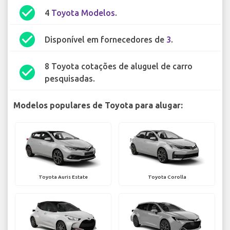
check_circle
4
Toyota Modelos
.
check_circle
Disponível em fornecedores de
3
.
8 Toyota cotações de aluguel de carro
check_circle
pesquisadas.
Modelos populares de Toyota para alugar:
Toyota Auris Estate
Toyota Corolla