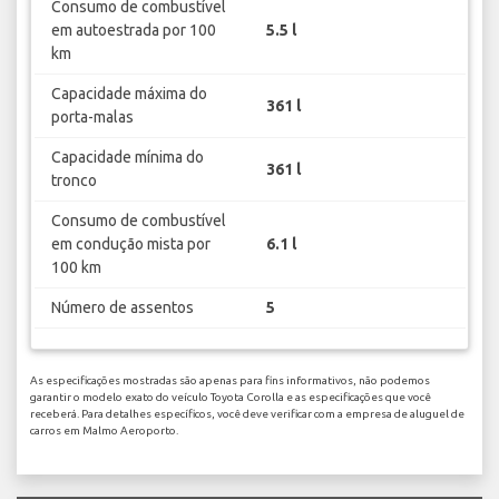
Consumo de combustível
em autoestrada por 100
5.5 l
km
Capacidade máxima do
361 l
porta-malas
Capacidade mínima do
361 l
tronco
Consumo de combustível
em condução mista por
6.1 l
100 km
Número de assentos
5
As especificações mostradas são apenas para fins informativos, não podemos
garantir o modelo exato do veículo Toyota Corolla e as especificações que você
receberá. Para detalhes específicos, você deve verificar com a empresa de aluguel de
carros em Malmo Aeroporto.