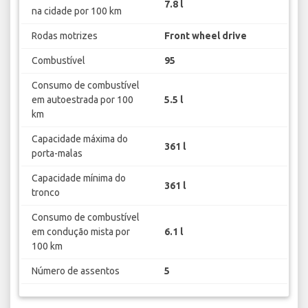
7.8 l
na cidade por 100 km
Rodas motrizes
Front wheel drive
Combustível
95
Consumo de combustível
em autoestrada por 100
5.5 l
km
Capacidade máxima do
361 l
porta-malas
Capacidade mínima do
361 l
tronco
Consumo de combustível
em condução mista por
6.1 l
100 km
Número de assentos
5