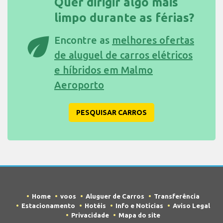
Quer dirigir algo mais
limpo durante as férias?
eco
Encontre as
melhores ofertas
de aluguel de carros elétricos
e híbridos em Malmo
Aeroporto
PESQUISAR CARROS
Home
voos
Aluguer de Carros
Transferência
Estacionamento
Hotéis
Info e Notícias
Aviso Legal
Privacidade
Mapa do site