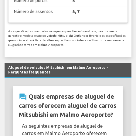
Número de portas
5
Número de assentos
5, 7
As especificações mostradas são apenas para fins informativos, não podemos
garantir o modelo exato do veículo Mitsubishi Outlander Hybrid e as especificações
que você receberá. Para detalhes específicos, você deve verificar com a empresa de
aluguel de carros em Malmo Aeroporto.
Aluguel de veículos Mitsubishi em Malmo Aeroporto -
Perguntas frequentes
question_answer
Quais empresas de aluguel de
carros oferecem aluguel de carros
Mitsubishi em Malmo Aeroporto?
As seguintes empresas de aluguel de
carros em Malmo Aeroporto oferecem