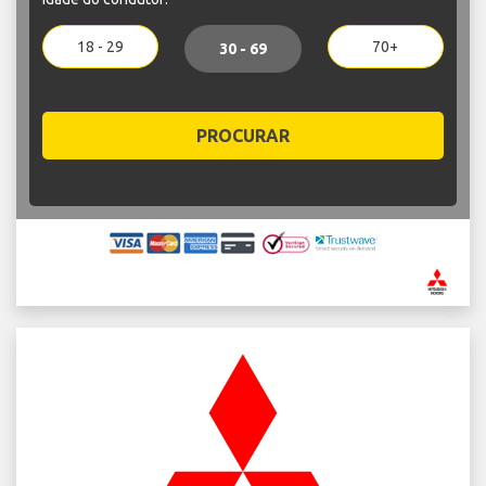
18 - 29
70+
30 - 69
PROCURAR