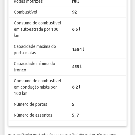
Rodas motrizes
full
Combustível
92
Consumo de combustível
em autoestrada por 100
6.5 l
km
Capacidade máxima do
1584 l
porta-malas
Capacidade mínima do
435 l
tronco
Consumo de combustível
em condução mista por
6.2 l
100 km
Número de portas
5
Número de assentos
5, 7
As especificações mostradas são apenas para fins informativos, não podemos