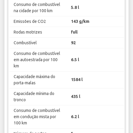
Consumo de combustível
5.8 l
na cidade por 100 km
Emissões de CO2
143 g/km
Rodas motrizes
full
Combustível
92
Consumo de combustível
em autoestrada por 100
6.5 l
km
Capacidade máxima do
1584 l
porta-malas
Capacidade mínima do
435 l
tronco
Consumo de combustível
em condução mista por
6.2 l
100 km