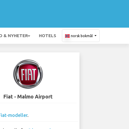
O & NYHETER
HOTELS
norsk bokmål
Fiat - Malmo Airport
Fiat-modeller
.