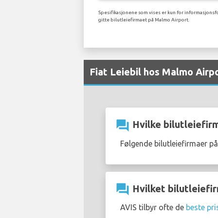
Spesifikasjonene som vises er kun for informasjonsfo
gitte bilutleiefirmaet på Malmo Airport.
Fiat Leiebil hos Malmo Airp
question_answer
Hvilke bilutleiefir
Følgende bilutleiefirmaer på
question_answer
Hvilket bilutleiefir
AVIS tilbyr ofte de
beste pri