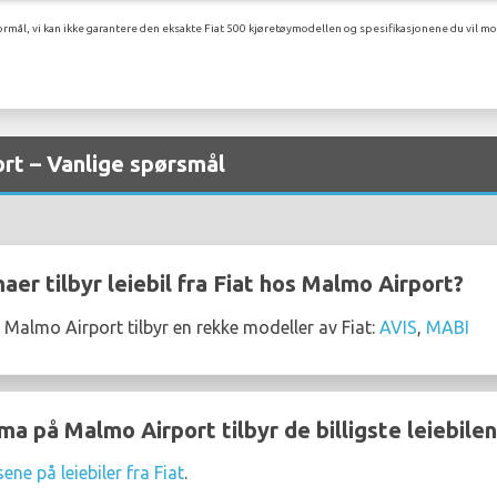
rmål, vi kan ikke garantere den eksakte Fiat 500 kjøretøymodellen og spesifikasjonene du vil mot
ort – Vanlige spørsmål
maer tilbyr leiebil fra Fiat hos Malmo Airport?
 Malmo Airport tilbyr en rekke modeller av Fiat:
AVIS
,
MABI
ma på Malmo Airport tilbyr de billigste leiebilen
sene på leiebiler fra Fiat
.