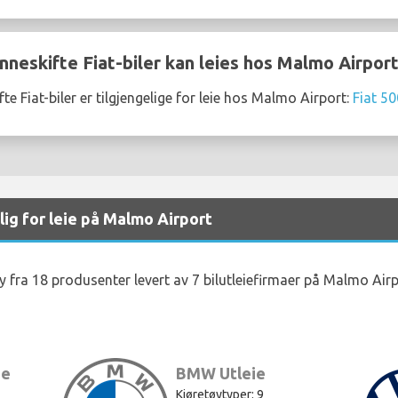
nneskifte Fiat-biler kan leies hos Malmo Airpor
e Fiat-biler er tilgjengelige for leie hos Malmo Airport:
Fiat 50
lig for leie på Malmo Airport
øy fra 18 produsenter levert av 7 bilutleiefirmaer på Malmo Airp
ie
BMW Utleie
Kjøretøytyper: 9