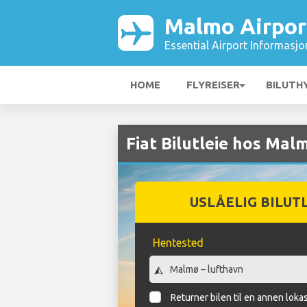
Malmo Airpor
Essential Airport Informasjo
HOME
FLYREISER
BILUTH
Fiat Bilutleie hos Mal
USLÅELIG BILUT
Hentested
Returner bilen til en annen loka