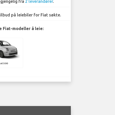
lgjengelig fra
2 leverandører
.
tilbud på leiebiler for Fiat søkte.
 Fiat-modeller å leie:
iat 500