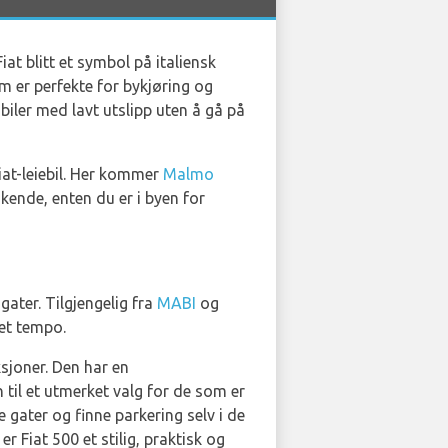
iat blitt et symbol på italiensk
m er perfekte for bykjøring og
biler med lavt utslipp uten å gå på
iat-leiebil. Her kommer
Malmo
økende, enten du er i byen for
gater. Tilgjengelig fra
MABI
og
get tempo.
sjoner. Den har en
 til et utmerket valg for de som er
 gater og finne parkering selv i de
r Fiat 500 et stilig, praktisk og