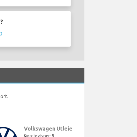
t?
0
ort.
Volkswagen Utleie
Kjøretøytyper: 8