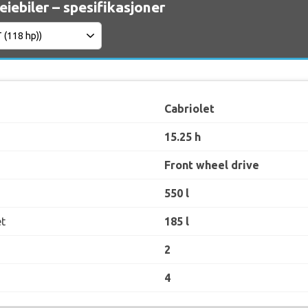
leiebiler – spesifikasjoner
Cabriolet
15.25 h
Front wheel drive
550 l
t
185 l
2
4