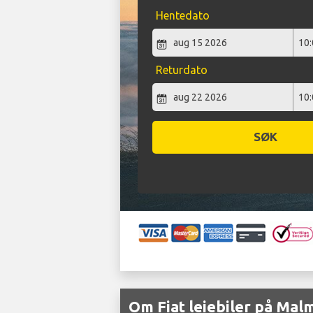
Hentedato
Returdato
SØK
Om Fiat leiebiler på Mal