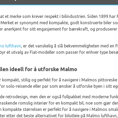
iat et merke som krever respekt i bilindustrien. Siden 1899 har F
t. Merket er synonymt med kompakte, godt konstruerte biler so
 er anerkjent for sitt engasjement for bærekraft, og produserer 
o lufthavn
, er det vanskelig å slå bekvemmeligheten med en F
tilbyr et utvalg av Fiat-modeller som passer for enhver type bes
ilen ideell for å utforske Malmo
r kompakt, stilig og perfekt for å navigere i Malmos pittoreske 
 for solo-reisende eller par som ønsker å utforske byen i sitt e
rende retrodesign, men den er også fullpakket med moderne funk
raskende romslig interiør for en kompakt bil, noe som gjør den
n kompakte størrelsen er perfekt for å navigere i Malmos smale
r etter det beste alternativet for bilutleie på Malmo lufthavn, e