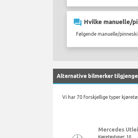
question_answer
Hvilke manuelle/pi
Følgende manuelle/pinneskift
Alternative bilmerker tilgjenge
Vi har 70 forskjellige typer kjøret
Mercedes Utle
Kjøretøytyper: 10