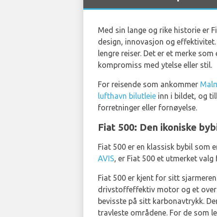
Med sin lange og rike historie er F
design, innovasjon og effektivite
lengre reiser. Det er et merke som
kompromiss med ytelse eller stil.
For reisende som ankommer
Malm
lufthavn bilutleie
inn i bildet, og 
forretninger eller fornøyelse.
Fiat 500: Den ikoniske byb
Fiat 500 er en klassisk bybil som e
AVIS
, er Fiat 500 et utmerket valg
Fiat 500 er kjent for sitt sjarme
drivstoffeffektiv motor og et over
bevisste på sitt karbonavtrykk. De
travleste områdene. For de som lete