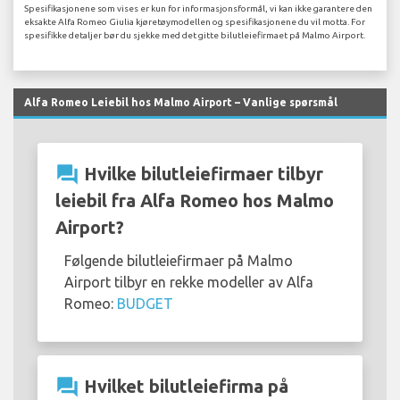
Spesifikasjonene som vises er kun for informasjonsformål, vi kan ikke garantere den
eksakte Alfa Romeo Giulia kjøretøymodellen og spesifikasjonene du vil motta. For
spesifikke detaljer bør du sjekke med det gitte bilutleiefirmaet på Malmo Airport.
Alfa Romeo Leiebil hos Malmo Airport – Vanlige spørsmål
question_answer
Hvilke bilutleiefirmaer tilbyr
leiebil fra Alfa Romeo hos Malmo
Airport?
Følgende bilutleiefirmaer på Malmo
Airport tilbyr en rekke modeller av Alfa
Romeo:
BUDGET
question_answer
Hvilket bilutleiefirma på