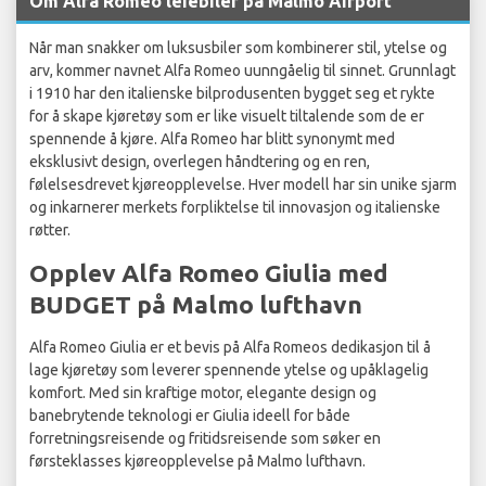
Om Alfa Romeo leiebiler på Malmo Airport
Når man snakker om luksusbiler som kombinerer stil, ytelse og
arv, kommer navnet Alfa Romeo uunngåelig til sinnet. Grunnlagt
i 1910 har den italienske bilprodusenten bygget seg et rykte
for å skape kjøretøy som er like visuelt tiltalende som de er
spennende å kjøre. Alfa Romeo har blitt synonymt med
eksklusivt design, overlegen håndtering og en ren,
følelsesdrevet kjøreopplevelse. Hver modell har sin unike sjarm
og inkarnerer merkets forpliktelse til innovasjon og italienske
røtter.
Opplev Alfa Romeo Giulia med
BUDGET på Malmo lufthavn
Alfa Romeo Giulia er et bevis på Alfa Romeos dedikasjon til å
lage kjøretøy som leverer spennende ytelse og upåklagelig
komfort. Med sin kraftige motor, elegante design og
banebrytende teknologi er Giulia ideell for både
forretningsreisende og fritidsreisende som søker en
førsteklasses kjøreopplevelse på Malmo lufthavn.