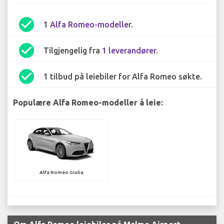
check_circle
1
Alfa Romeo-modeller
.
check_circle
Tilgjengelig fra
1 leverandører
.
check_circle
1 tilbud på leiebiler for Alfa Romeo søkte.
Populære Alfa Romeo-modeller å leie:
Alfa Romeo Giulia