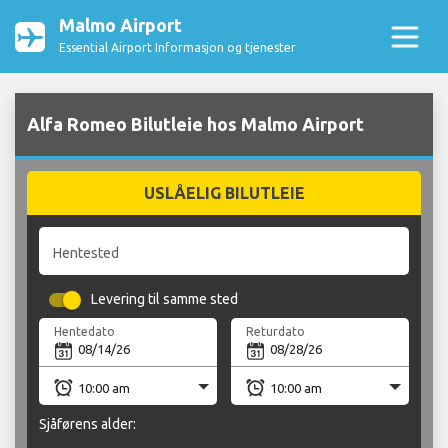
Malmo Airport
Essential Airport Informasjon og tjenester
Alfa Romeo Bilutleie hos Malmo Airport
USLÅELIG BILUTLEIE
Hentested
Levering til samme sted
Hentedato
Returdato
Sjåførens alder: