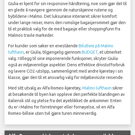
Giulia er kjent for sin responsive håndtering, noe som gjør det til
en glede å navigere gjennom de naturskjønne rutene og
bybildene i Malmo. Det luksuriøse interiøret sikrer komfort
under lange reiser, mens den romslige bagasjerommet gjør den
til et praktisk valg for de med bagasje eller shoppingfunn fra
Malmos travle markeder.
For kunder som søker en enestående
Bilutleie på Malmo
lufthavn
, er Giulia, tilgjengelig gjennom
BUDGET
, et utmerket
valg. I tillegg til sine imponerende funksjoner, skryter Giulia
også av miljøvennlige aspekter. Dens effektive drivstofforbruk
og lavere CO2-utslipp, sammenlignet med andre kjøretøy i sin
klasse, gjør den til et ansvarlig valg for miljøbevisste reisende.
Med sitt utvalg av Alfa Romeo-kjøretøy,
Malmo lufthavn
sikrer
at besøkende til byen kan oppleve den perfekte blandingen av
italiensk stil og ytelse fra det øyeblikket de ankommer. Enten
du er i Malmo for forretninger eller fornøyelse, vil en Alfa
Romeo-billeie uten tvil gjøre turen minneverdig.