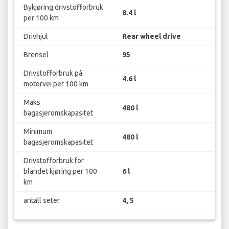
Bykjøring drivstofforbruk
8.4 l
per 100 km
Drivhjul
Rear wheel drive
Brensel
95
Drivstofforbruk på
4.6 l
motorvei per 100 km
Maks
480 l
bagasjeromskapasitet
Minimum
480 l
bagasjeromskapasitet
Drivstofforbruk for
blandet kjøring per 100
6 l
km
antall seter
4, 5