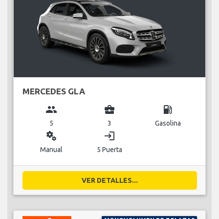
MERCEDES GLA
group
business_center
local_gas_station
5
3
Gasolina
miscellaneous_services
login
Manual
5 Puerta
VER DETALLES...