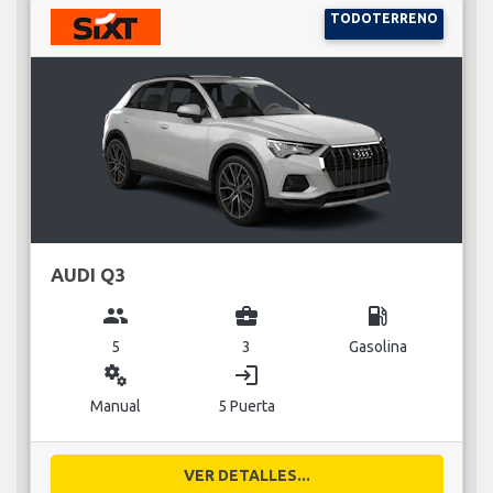
TODOTERRENO
AUDI Q3
group
business_center
local_gas_station
5
3
Gasolina
miscellaneous_services
login
Manual
5 Puerta
VER DETALLES...