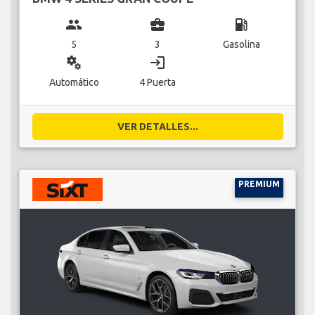
group
business_center
local_gas_station
5
3
Gasolina
miscellaneous_services
login
Automático
4 Puerta
VER DETALLES...
PREMIUM