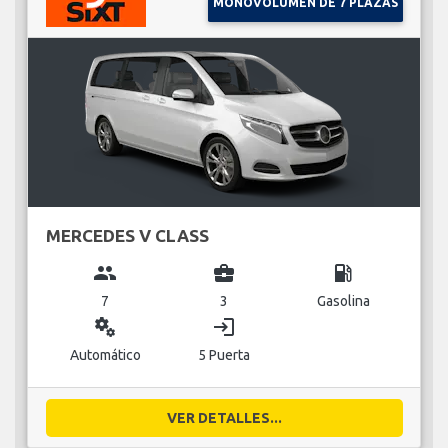
MONOVOLUMEN DE 7 PLAZAS
MERCEDES V CLASS
group
business_center
local_gas_station
7
3
Gasolina
miscellaneous_services
login
Automático
5 Puerta
VER DETALLES...