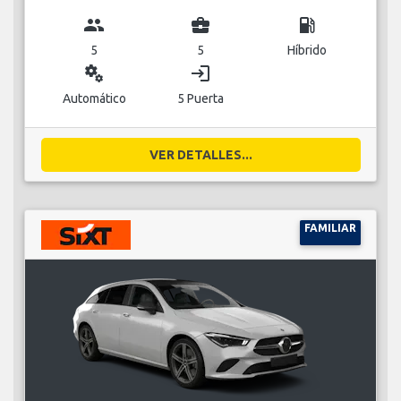
group
business_center
local_gas_station
5
5
Híbrido
miscellaneous_services
login
Automático
5 Puerta
VER DETALLES...
FAMILIAR