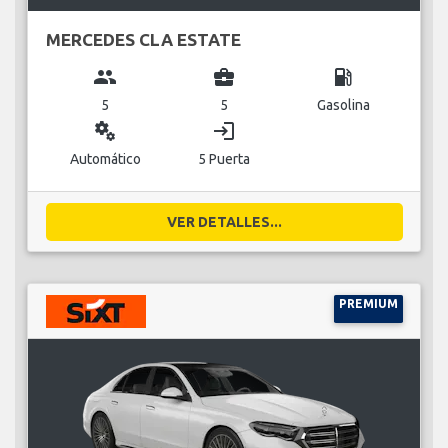
MERCEDES CLA ESTATE
group
business_center
local_gas_station
5
5
Gasolina
miscellaneous_services
login
Automático
5 Puerta
VER DETALLES...
PREMIUM