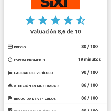
star
star
star
star
star_half
Valuación 8,6 de 10
credit_card
80 / 100
PRECIO
timer
19 minutos
ESPERA PROMEDIO
directions_car
90 / 100
CALIDAD DEL VEHÍCULO
room_service
86 / 100
ATENCIÓN EN MOSTRADOR
flag
86 / 100
RECOGIDA DE VEHÍCULOS
beenhere
89 / 100