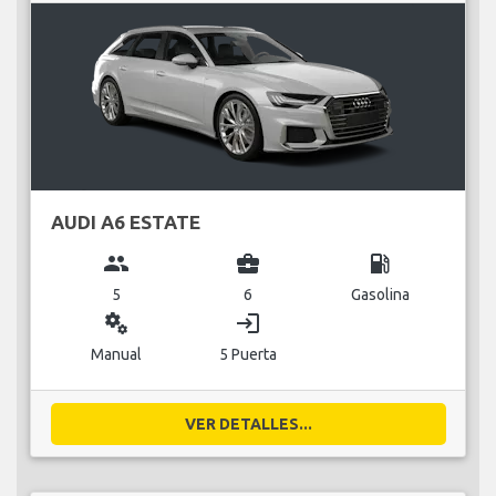
AUDI A6 ESTATE
group
business_center
local_gas_station
5
6
Gasolina
miscellaneous_services
login
Manual
5 Puerta
VER DETALLES...