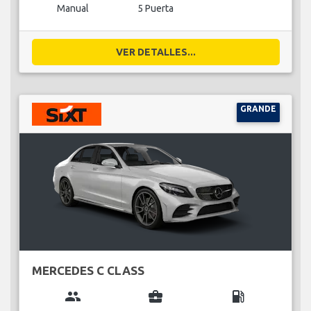
Manual
5 Puerta
VER DETALLES...
GRANDE
MERCEDES C CLASS
group
business_center
local_gas_station