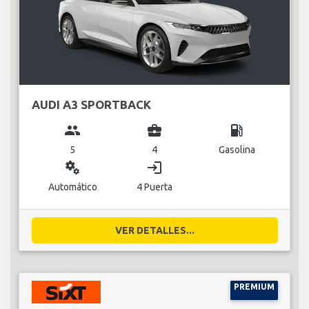
AUDI A3 SPORTBACK
group
business_center
local_gas_station
5
4
Gasolina
miscellaneous_services
login
Automático
4 Puerta
VER DETALLES...
PREMIUM