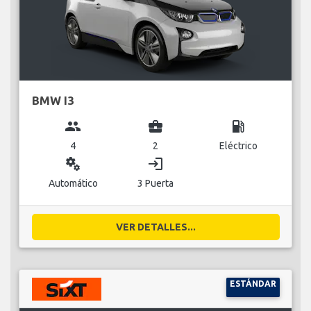
BMW I3
group
business_center
local_gas_station
4
2
Eléctrico
miscellaneous_services
login
Automático
3 Puerta
VER DETALLES...
ESTÁNDAR