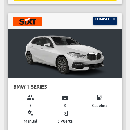
COMPACTO
BMW 1 SERIES
group
business_center
local_gas_station
5
3
Gasolina
miscellaneous_services
login
Manual
5 Puerta