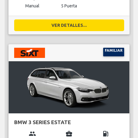
Manual
5 Puerta
VER DETALLES...
FAMILIAR
BMW 3 SERIES ESTATE
group
business_center
local_gas_station