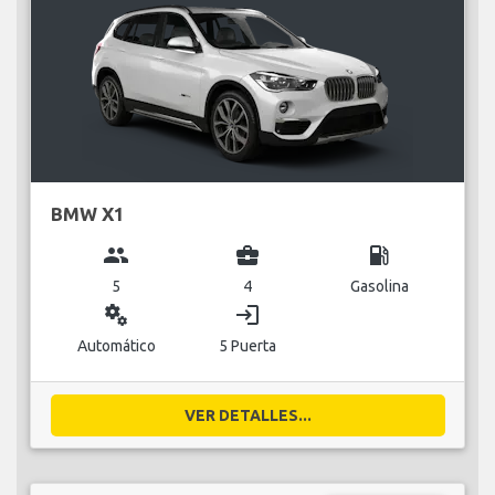
BMW X1
group
business_center
local_gas_station
5
4
Gasolina
miscellaneous_services
login
Automático
5 Puerta
VER DETALLES...