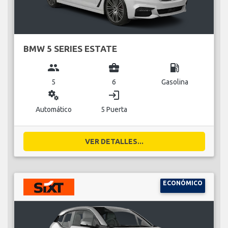
BMW 5 SERIES ESTATE
group
business_center
local_gas_station
5
6
Gasolina
miscellaneous_services
login
Automático
5 Puerta
VER DETALLES...
ECONÓMICO