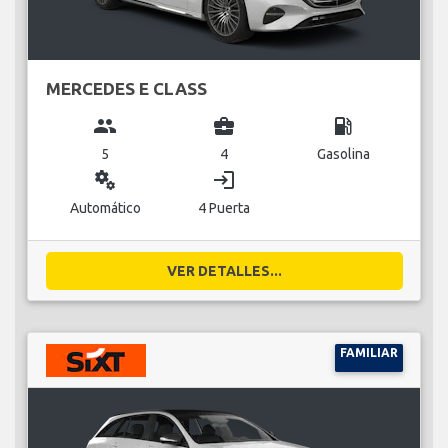
MERCEDES E CLASS
group
business_center
local_gas_station
5
4
Gasolina
miscellaneous_services
login
Automático
4 Puerta
VER DETALLES...
FAMILIAR