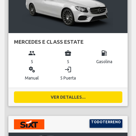
MERCEDES E CLASS ESTATE
group
business_center
local_gas_station
5
5
Gasolina
miscellaneous_services
login
Manual
5 Puerta
VER DETALLES...
TODOTERRENO