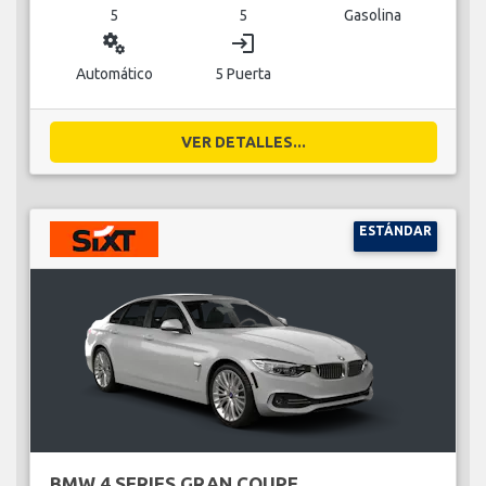
5
5
Gasolina
miscellaneous_services
login
Automático
5 Puerta
VER DETALLES...
ESTÁNDAR
BMW 4 SERIES GRAN COUPE