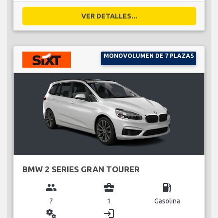
VER DETALLES...
MONOVOLUMEN DE 7 PLAZAS
BMW 2 SERIES GRAN TOURER
group
business_center
local_gas_station
7
1
Gasolina
miscellaneous_services
login