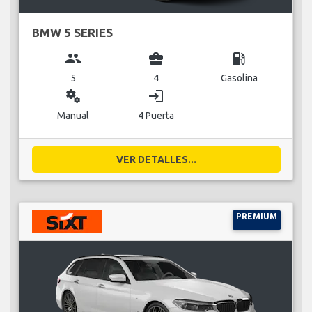
BMW 5 SERIES
group
business_center
local_gas_station
5
4
Gasolina
miscellaneous_services
login
Manual
4 Puerta
VER DETALLES...
PREMIUM