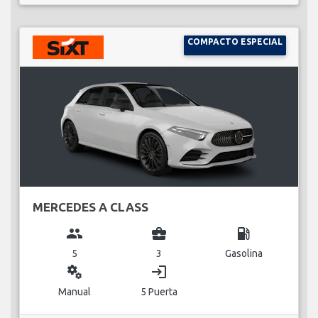
COMPACTO ESPECIAL
MERCEDES A CLASS
group
business_center
local_gas_station
5
3
Gasolina
miscellaneous_services
login
Manual
5 Puerta