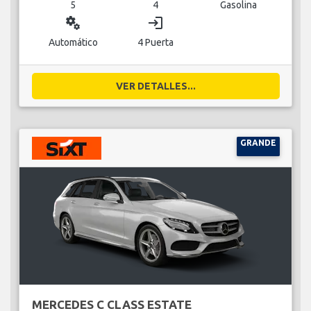
5
4
Gasolina
miscellaneous_services
login
Automático
4 Puerta
VER DETALLES...
GRANDE
MERCEDES C CLASS ESTATE