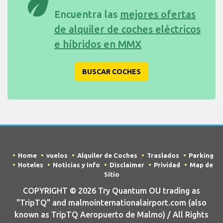
eco
Encuentra las
mejores ofertas
de alquiler de coches eléctricos
e híbridos en MMX
BUSCAR COCHES
Home
vuelos
Alquiler de Coches
Traslados
Parking
Hoteles
Noticias y Info
Disclaimer
Prividad
Map de
Sitio
COPYRIGHT © 2026 Try Quantum OU trading as
"TripTQ" and malmointernationalairport.com (also
known as TripTQ Aeropuerto de Malmo) / All Rights