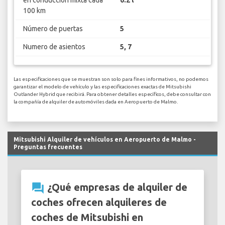
100 km
Número de puertas
5
Numero de asientos
5, 7
Las especificaciones que se muestran son solo para fines informativos, no podemos
garantizar el modelo de vehículo y las especificaciones exactas de Mitsubishi
Outlander Hybrid que recibirá. Para obtener detalles específicos, debe consultar con
la compañía de alquiler de automóviles dada en Aeropuerto de Malmo.
Mitsubishi Alquiler de vehículos en Aeropuerto de Malmo -
Preguntas frecuentes
question_answer
¿Qué empresas de alquiler de
coches ofrecen alquileres de
coches de Mitsubishi en