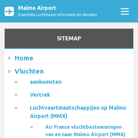
Malmo Airport
Essentiële Luchthaven Informatie en diensten
SITEMAP
Home
Vluchten
aankomsten
Vertrek
Luchtvaartmaatschappijen op Malmo
Airport (MMX)
Air France vluchtbestemmingen
van en naar Malmo Airport (MMX)