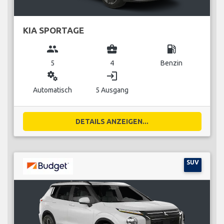
KIA SPORTAGE
group
business_center
local_gas_station
5
4
Benzin
miscellaneous_services
login
Automatisch
5 Ausgang
DETAILS ANZEIGEN...
SUV