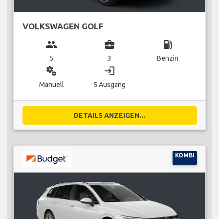
VOLKSWAGEN GOLF
group
business_center
local_gas_station
5
3
Benzin
miscellaneous_services
login
Manuell
5 Ausgang
DETAILS ANZEIGEN...
KOMBI