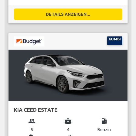
DETAILS ANZEIGEN...
KOMBI
KIA CEED ESTATE
group
business_center
local_gas_station
5
4
Benzin