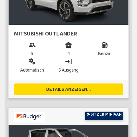
MITSUBISHI OUTLANDER
group
business_center
local_gas_station
5
4
Benzin
miscellaneous_services
login
Automatisch
5 Ausgang
DETAILS ANZEIGEN...
9-SITZER MINIVAN