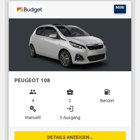
MINI
PEUGEOT 108
group
business_center
local_gas_station
4
2
Benzin
miscellaneous_services
login
Manuell
3 Ausgang
DETAILS ANZEIGEN...