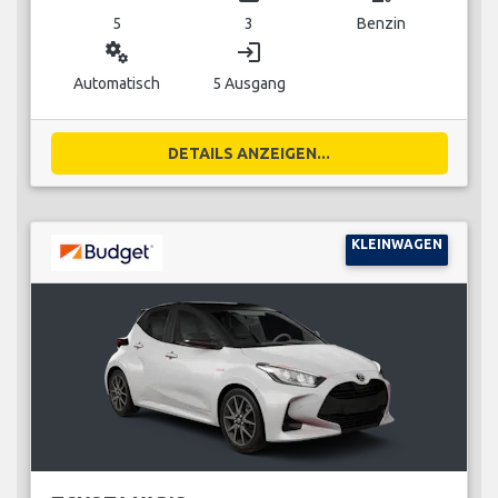
5
3
Benzin
miscellaneous_services
login
Automatisch
5 Ausgang
DETAILS ANZEIGEN...
KLEINWAGEN