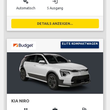
miscellaneous_services
login
Automatisch
5 Ausgang
DETAILS ANZEIGEN...
ELITE KOMPAKTWAGEN
KIA NIRO
group
business_center
local_gas_station