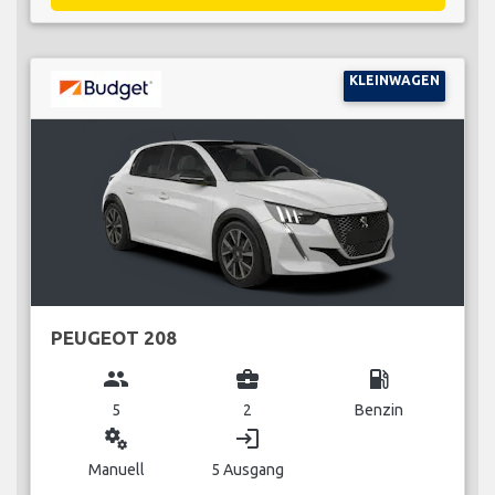
KLEINWAGEN
PEUGEOT 208
group
business_center
local_gas_station
5
2
Benzin
miscellaneous_services
login
Manuell
5 Ausgang