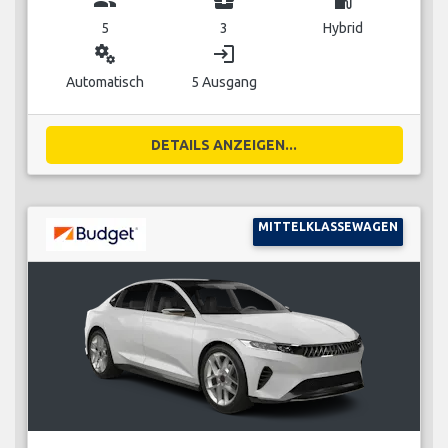
5
3
Hybrid
miscellaneous_services
login
Automatisch
5 Ausgang
DETAILS ANZEIGEN...
MITTELKLASSEWAGEN