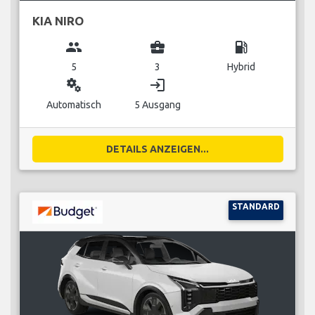
KIA NIRO
group
business_center
local_gas_station
5
3
Hybrid
miscellaneous_services
login
Automatisch
5 Ausgang
DETAILS ANZEIGEN...
STANDARD