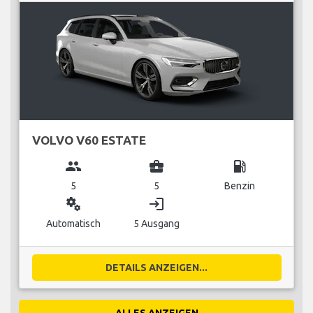
VOLVO V60 ESTATE
group
business_center
local_gas_station
5
5
Benzin
miscellaneous_services
login
Automatisch
5 Ausgang
DETAILS ANZEIGEN...
ALLES ANZEIGEN