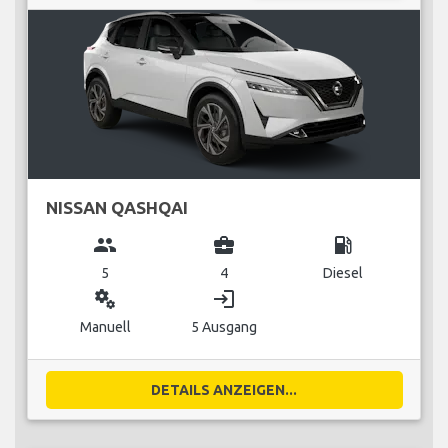
NISSAN QASHQAI
group
business_center
local_gas_station
5
4
Diesel
miscellaneous_services
login
Manuell
5 Ausgang
DETAILS ANZEIGEN...