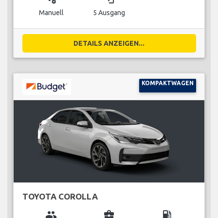
Manuell
5 Ausgang
DETAILS ANZEIGEN...
KOMPAKTWAGEN
TOYOTA COROLLA
group
business_center
local_gas_station