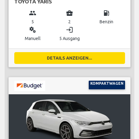
TOYOTA YARIS
group
business_center
local_gas_station
5
2
Benzin
miscellaneous_services
login
Manuell
5 Ausgang
DETAILS ANZEIGEN...
KOMPAKTWAGEN