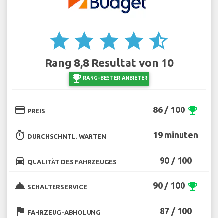
star
star
star
star
star_half
Rang 8,8 Resultat von 10
emoji_events
RANG-BESTER ANBIETER
credit_card
86 / 100
emoji_events
PREIS
timer
19 minuten
DURCHSCHNTL. WARTEN
directions_car
90 / 100
QUALITÄT DES FAHRZEUGES
room_service
90 / 100
emoji_events
SCHALTERSERVICE
flag
87 / 100
FAHRZEUG-ABHOLUNG