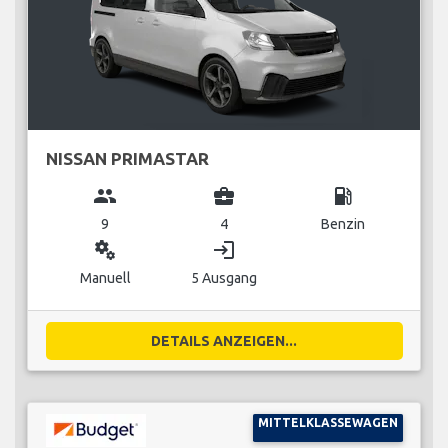
NISSAN PRIMASTAR
group
business_center
local_gas_station
9
4
Benzin
miscellaneous_services
login
Manuell
5 Ausgang
DETAILS ANZEIGEN...
MITTELKLASSEWAGEN