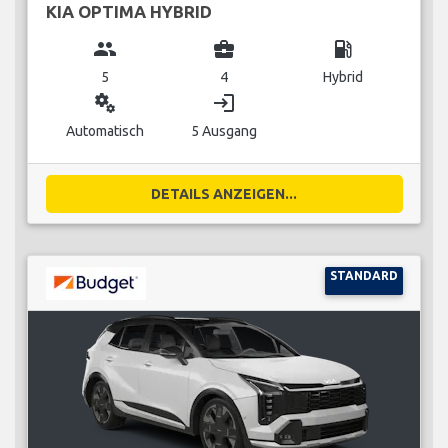
KIA OPTIMA HYBRID
group
business_center
local_gas_station
5
4
Hybrid
miscellaneous_services
login
Automatisch
5 Ausgang
DETAILS ANZEIGEN...
STANDARD