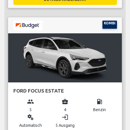
KOMBI
FORD FOCUS ESTATE
group
business_center
local_gas_station
5
4
Benzin
miscellaneous_services
login
Automatisch
5 Ausgang