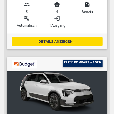
group
business_center
local_gas_station
5
4
Benzin
miscellaneous_services
login
Automatisch
4 Ausgang
DETAILS ANZEIGEN...
ELITE KOMPAKTWAGEN