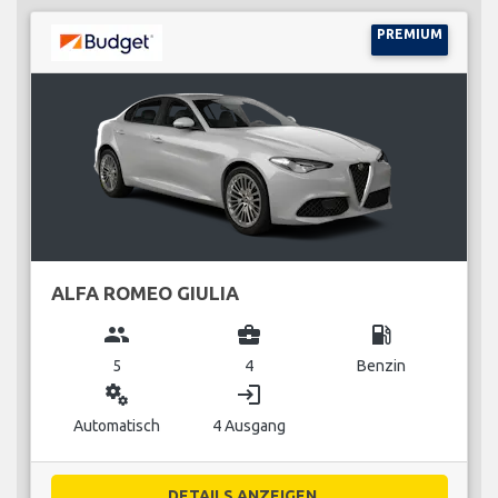
PREMIUM
ALFA ROMEO GIULIA
group
business_center
local_gas_station
5
4
Benzin
miscellaneous_services
login
Automatisch
4 Ausgang
DETAILS ANZEIGEN...