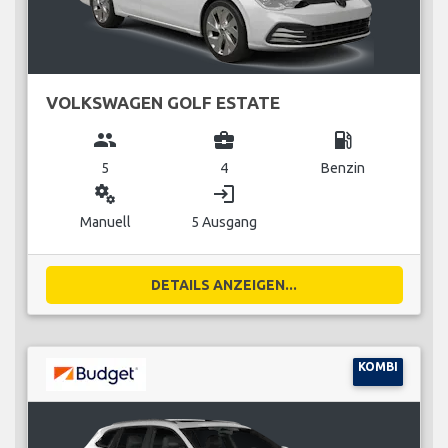
VOLKSWAGEN GOLF ESTATE
group
business_center
local_gas_station
5
4
Benzin
miscellaneous_services
login
Manuell
5 Ausgang
DETAILS ANZEIGEN...
KOMBI