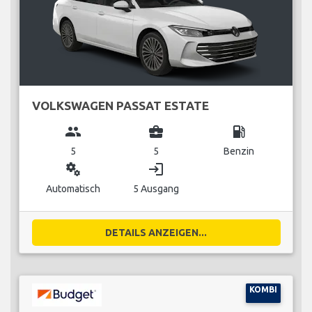
VOLKSWAGEN PASSAT ESTATE
group
business_center
local_gas_station
5
5
Benzin
miscellaneous_services
login
Automatisch
5 Ausgang
DETAILS ANZEIGEN...
KOMBI