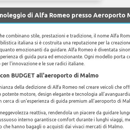
a noleggio di Alfa Romeo presso Aeroporto
he combinano stile, prestazioni e tradizione, il nome Alfa Rom
listica italiana si è costruita una reputazione per la creazione
vo quanto emozionanti da guidare. Alfa Romeo è diventata sinon
perienza di guida pura ed emozionante. Ogni modello porta co
er l'innovazione e le sue radici italiane.
a con BUDGET all'aeroporto di Malmo
nianza della dedizione di Alfa Romeo nel creare veicoli che of
 potente motore, design elegante e tecnologia all'avanguardia, l
i in cerca di un'esperienza di guida premium all'aeroporto di Ma
aneggevolezza reattiva, rendendola un piacere da guidare lung
ussuoso interno garantisce comfort durante i lunghi viaggi, me
o che hanno bagagli o acquisti dai vivaci mercati di Malmo.