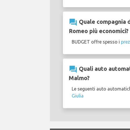
question_answer
Quale compagnia di
Romeo più economici?
BUDGET offre spesso i
prez
question_answer
Quali auto automat
Malmo?
Le seguenti auto automatic
Giulia