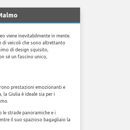
 Malmo
eo viene inevitabilmente in mente.
 di veicoli che sono altrettanto
imo di design squisito,
n sé un fascino unico,
frono prestazioni emozionanti e
a Giulia è ideale sia per i
lmo.
o le strade panoramiche e i
ntre il suo spazioso bagagliaio la