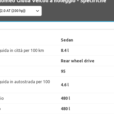
Romeo Giulia Veicoli a noleggio - Specifiche
Sedan
uida in città per 100 km
8.4 l
Rear wheel drive
95
guida in autostrada per 100
4.6 l
io
480 l
o
480 l