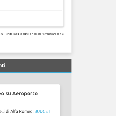
. Per dettagli specifici è necessario verificare con la
nti
eo su Aeroporto
lli di Alfa Romeo:
BUDGET